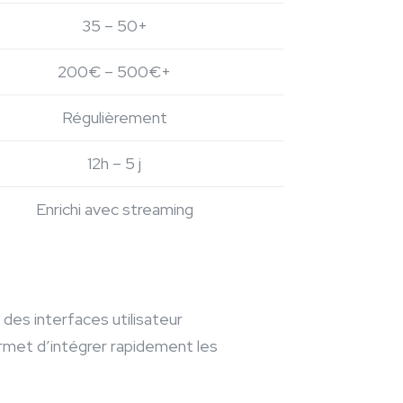
35 – 50+
200€ – 500€+
Régulièrement
12h – 5 j
Enrichi avec streaming
es interfaces utilisateur
rmet d’intégrer rapidement les