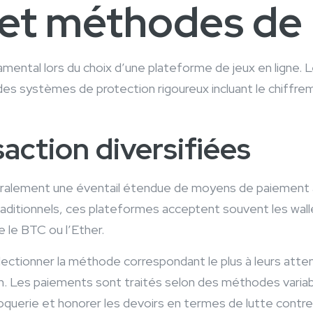
 et méthodes de
amental lors du choix d’une plateforme de jeux en ligne.
s systèmes de protection rigoureux incluant le chiffreme
action diversifiées
ralement une éventail étendue de moyens de paiement ad
raditionnels, ces plateformes acceptent souvent les wal
le BTC ou l’Ether.
ectionner la méthode correspondant le plus à leurs atte
ion. Les paiements sont traités selon des méthodes varia
oquerie et honorer les devoirs en termes de lutte contre