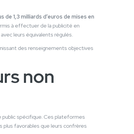
s de 1,3 milliards d’euros de mises en
is à effectuer de la publicité en
avec leurs équivalents régulés.
urnissant des renseignements objectives
urs non
e public spécifique. Ces plateformes
s plus favorables que leurs confrères