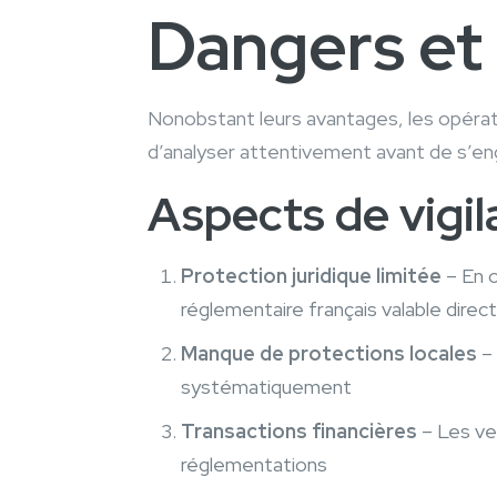
Dangers et
Nonobstant leurs avantages, les opérat
d’analyser attentivement avant de s’en
Aspects de vigil
Protection juridique limitée
– En o
réglementaire français valable dire
Manque de protections locales
– 
systématiquement
Transactions financières
– Les ve
réglementations