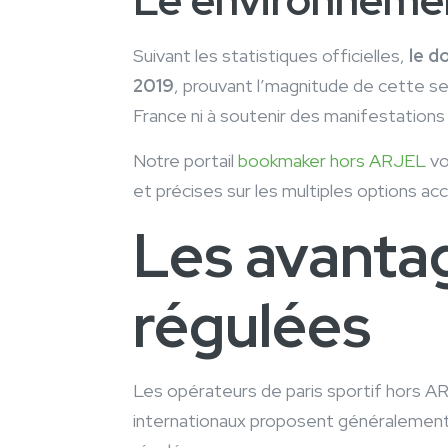
Le environnemen
Suivant les statistiques officielles,
le d
2019
, prouvant l’magnitude de cette s
France ni à soutenir des manifestations
Notre portail
bookmaker hors ARJEL
vo
et précises sur les multiples options ac
Les avanta
régulées
Les opérateurs de paris sportif hors AR
internationaux proposent généralement u