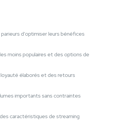
 parieurs d’optimiser leurs bénéfices
ales moins populaires et des options de
loyauté élaborés et des retours
lumes importants sans contraintes
 des caractéristiques de streaming