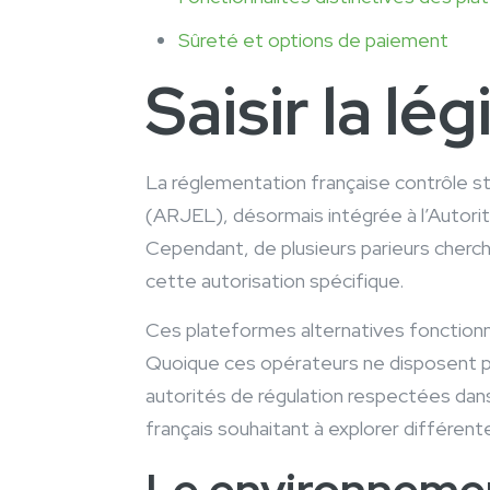
Sûreté et options de paiement
Saisir la lé
La réglementation française contrôle s
(ARJEL), désormais intégrée à l’Autorité
Cependant, de plusieurs parieurs cherc
cette autorisation spécifique.
Ces plateformes alternatives fonctionn
Quoique ces opérateurs ne disposent pas
autorités de régulation respectées dans
français souhaitant à explorer différente