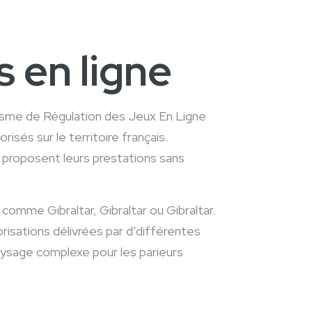
s en ligne
nisme de Régulation des Jeux En Ligne
sés sur le territoire français.
 proposent leurs prestations sans
mme Gibraltar, Gibraltar ou Gibraltar.
risations délivrées par d’différentes
paysage complexe pour les parieurs