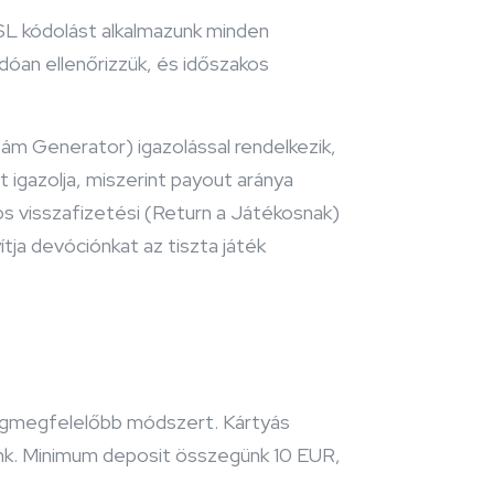
SL kódolást alkalmazunk minden
ndóan ellenőrizzük, és időszakos
ám Generator) igazolással rendelkezik,
 igazolja, miszerint payout aránya
os visszafizetési (Return a Játékosnak)
ja devóciónkat az tiszta játék
 legmegfelelőbb módszert. Kártyás
tunk. Minimum deposit összegünk 10 EUR,