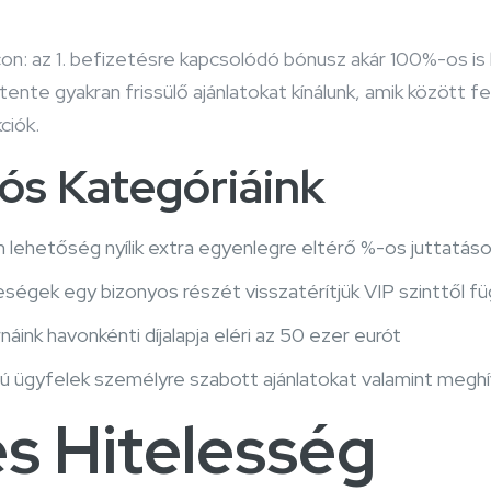
con: az 1. befizetésre kapcsolódó bónusz akár 100%-os is
nte gyakran frissülő ajánlatokat kínálunk, amik között fel
ciók.
ós Kategóriáink
lehetőség nyílik extra egyenlegre eltérő %-os juttatáso
ségek egy bizonyos részét visszatérítjük VIP szinttől f
ink havonkénti díjalapja eléri az 50 ezer eurót
ú ügyfelek személyre szabott ajánlatokat valamint megh
s Hitelesség