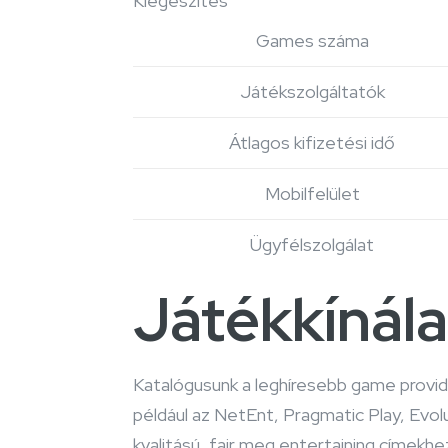
Kiegészítés
Games száma
Játékszolgáltatók
Átlagos kifizetési idő
Mobilfelület
Ügyfélszolgálat
Játékkínál
Katalógusunk a leghíresebb game provid
például az NetEnt, Pragmatic Play, Evol
kvalitású, fair meg entertaining címekhe