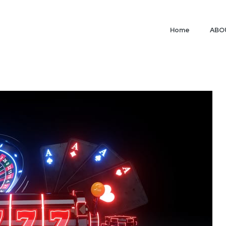
Home
ABO
 2026