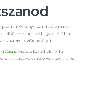
tszanod
z prémium élményt, az stílust valamint
nt 450 ezer rögzített ügyfelet látunk
 transzparens tevékenységet.
ia Casino
kínálata között elérhető
ors tranzakciók, kiváló vevőszolgálat és