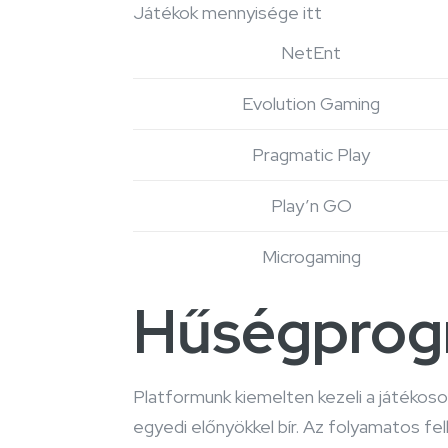
Játékok mennyisége itt
NetEnt
Evolution Gaming
Pragmatic Play
Play’n GO
Microgaming
Hűségprog
Platformunk kiemelten kezeli a játékoso
egyedi előnyökkel bír. Az folyamatos fe