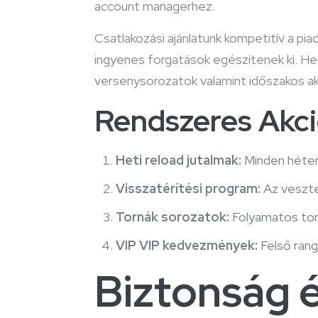
account managerhez.
Csatlakozási ajánlatunk kompetitív a pia
ingyenes forgatások egészítenek ki. Hete
versenysorozatok valamint időszakos ak
Rendszeres Akci
Heti reload jutalmak:
Minden héten 
Visszatérítési program:
Az veszte
Tornák sorozatok:
Folyamatos torná
VIP VIP kedvezmények:
Felső rang
Biztonság é