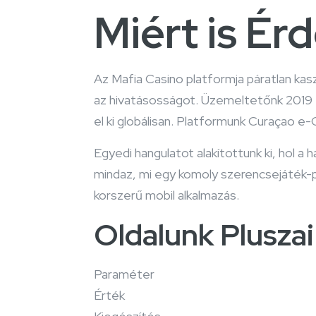
Miért is É
Az Mafia Casino platformja páratlan kas
az hivatásosságot. Üzemeltetőnk 2019 f
el ki globálisan. Platformunk Curaçao e
Egyedi hangulatot alakítottunk ki, hol a 
mindaz, mi egy komoly szerencsejáték-pl
korszerű mobil alkalmazás.
Oldalunk Plusza
Paraméter
Érték