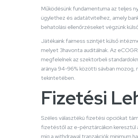
Működésünk fundamentuma az teljes nyí
ügylethez és adatátvitelhez, amely banki
behatolási ellenőrzéseket végzünk külső
Játékaink fairness szintjét külső inté
melyet 3havonta auditálnak. Az eCOGRA t
megfelelnek az szektorbeli standardokna
aránya 94-96% közötti sávban mozog, mi
tekintetében.
Fizetési L
Széles választékú fizetési opciókat tá
fizetéstől az e-pénztárcákon keresztül
míg a withdrawal tranzakciók minimum h