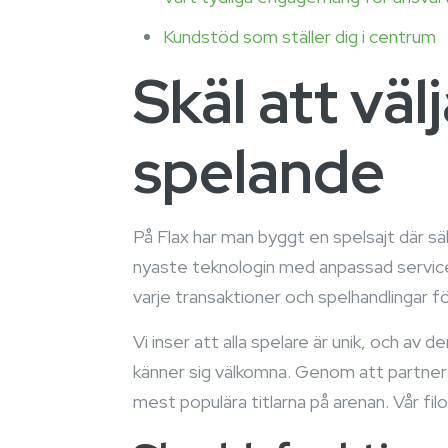
Kundstöd som ställer dig i centrum
Skäl att väl
spelande
På Flax har man byggt en spelsajt där s
nyaste teknologin med anpassad service. 
varje transaktioner och spelhandlingar f
Vi inser att alla spelare är unik, och av 
känner sig välkomna. Genom att partn
mest populära titlarna på arenan. Vår f