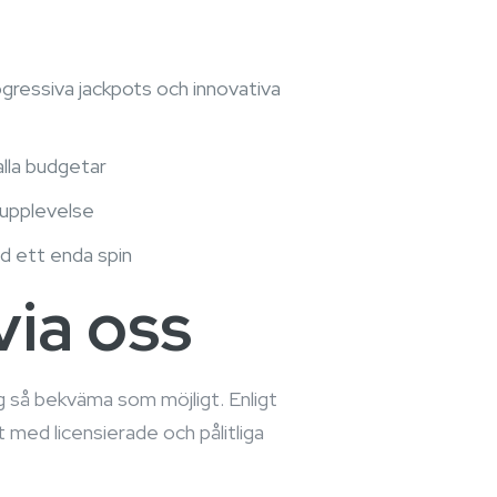
rogressiva jackpots och innovativa
alla budgetar
noupplevelse
d ett enda spin
ia oss
ag så bekväma som möjligt. Enligt
 med licensierade och pålitliga