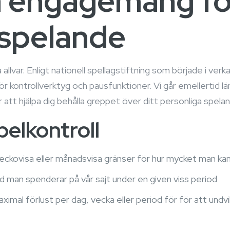
ga engagemang fö
 spelande
a allvar. Enligt nationell spellagstiftning som började i ve
ör kontrollverktyg och pausfunktioner. Vi går emellertid l
tt hjälpa dig behålla greppet över ditt personliga spela
pelkontroll
eckovisa eller månadsvisa gränser för hur mycket man kan b
d man spenderar på vår sajt under en given viss period
ximal förlust per dag, vecka eller period för för att undvi