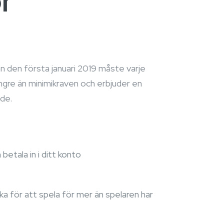
r
rkan den första januari 2019 måste varje
ängre än minimikraven och erbjuder en
nde.
etala in i ditt konto
ka för att spela för mer än spelaren har