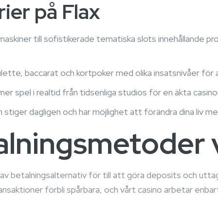
ier på Flax
tmaskiner till sofistikerade tematiska slots innehållande p
ulette, baccarat och kortpoker med olika insatsnivåer för 
mer spel i realtid från tidsenliga studios för en äkta casi
tiger dagligen och har möjlighet att förändra dina liv me
alningsmetoder v
av betalningsalternativ för till att göra deposits och utt
nsaktioner förbli spårbara, och vårt casino arbetar enbart