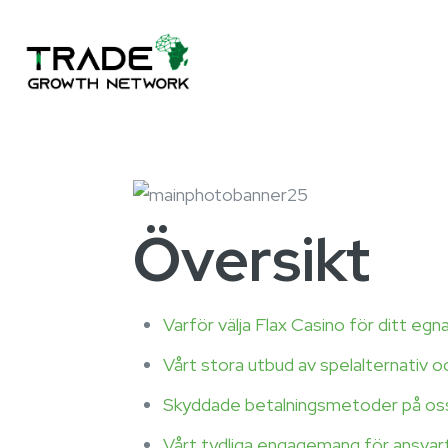
Published by
manifest
on
April 13,
Översikt
Varför välja Flax Casino för ditt eg
Vårt stora utbud av spelalternativ o
Skyddade betalningsmetoder på os
Vårt tydliga engagemang för ansva