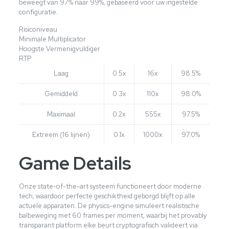
beweegt van 97% naar 99%, gebaseerd voor uw ingestelde
configuratie.
Risiconiveau
Minimale Multiplicator
Hoogste Vermenigvuldiger
RTP
Laag
0.5x
16x
98.5%
Gemiddeld
0.3x
110x
98.0%
Maximaal
0.2x
555x
97.5%
Extreem (16 lijnen)
0.1x
1000x
97.0%
Game Details
Onze state-of-the-art systeem functioneert door moderne
tech, waardoor perfecte geschiktheid geborgd blijft op alle
actuele apparaten. De physics-engine simuleert realistische
balbeweging met 60 frames per moment, waarbij het provably
transparant platform elke beurt cryptografisch valideert via