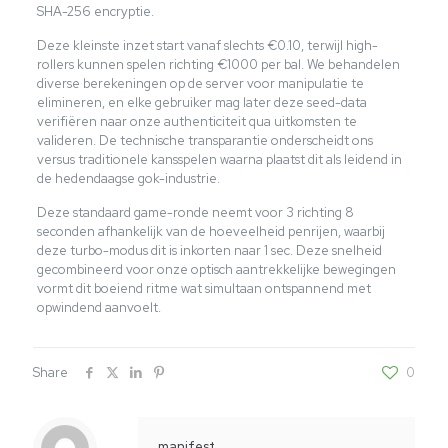
SHA-256 encryptie.
Deze kleinste inzet start vanaf slechts €0.10, terwijl high-
rollers kunnen spelen richting €1000 per bal. We behandelen
diverse berekeningen op de server voor manipulatie te
elimineren, en elke gebruiker mag later deze seed-data
verifiëren naar onze authenticiteit qua uitkomsten te
valideren. De technische transparantie onderscheidt ons
versus traditionele kansspelen waarna plaatst dit als leidend in
de hedendaagse gok-industrie.
Deze standaard game-ronde neemt voor 3 richting 8
seconden afhankelijk van de hoeveelheid penrijen, waarbij
deze turbo-modus dit is inkorten naar 1 sec. Deze snelheid
gecombineerd voor onze optisch aantrekkelijke bewegingen
vormt dit boeiend ritme wat simultaan ontspannend met
opwindend aanvoelt.
Share
0
manifest