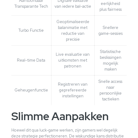
Aantoonbaar
Digitale validatie
eerlijkheid
Transparante Tech
van iedere bal-actie
plus fairness
Geoptimaliseerde
balanimatie met
Snellere
Turbo Functie
reductie van
game-sessies
precisie
Statistische
Live evaluatie van
beslissingen
Real-time Data
uitkomsten met
mogelijk
patronen
maken
Snelle access
Registreren van
naar
Geheugenfunctie
geprefereerde
persoonlijke
instellingen
tactieken
Slimme Aanpakken
Hoewel dit qua luck-game werken, zijn gamers wel degelijk
deze strategie perfectioneren. De wiskundige kans distributie