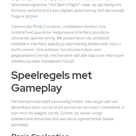
televisieprogramma “Het Spel is Right”, maar wij zijn bezig ons
formule verbeterd tot een digitale gokervaring met aanzienlijk
hogere prijzen.
Gamers die
Plinko2
ervaren, ontdekken meteen ons
onderscheid qua deze responsieve interface plus deze
vloeiende speelervaring. We presenteren de compleet
instelbare interface waarbij jij eigenhandig beslist welk risico u
durft nemen. Ons systeem functioneert door een
gegarandeerd eerlijk mechanisme wat alle stap voor elke kogel
willekeurig maar transparant houdt.
Speelregels met
Gameplay
Het kernprincipe blijft eenvoudig helder: elke kogel valt van
bovenkant door ons bord vol pinnen en arriveert uiteindelijk in
een voor de laagste zones. Echter, de versie voegt
substantiële dimensies toe aan deze ogenschijnlijk basale
gameplay.