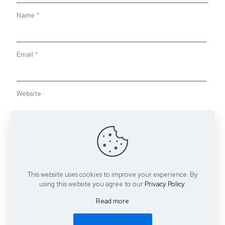
Name
*
Email
*
Website
Save my name, email, and website in this browser for the
next time I comment.
This website uses cookies to improve your experience. By
using this website you agree to our
Privacy Policy
.
Read more
© 2026 Trade Growth Network | Powered by
Manifest