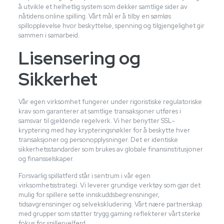
å utvikle et helhetlig system som dekker samtlige sider av
nåtidens online spilling. Vårt mål er å tilby en sømløs
spillopplevelse hvor beskyttelse, spenning og tilgjengelighet gir
sammen i samarbeid.
Lisensering og
Sikkerhet
Vår egen virksomhet fungerer under rigoristiske regulatoriske
krav som garanterer at samtlige transaksjoner utføres i
samsvar til gjeldende regelverk. Vi her benytter SSL-
kryptering med høy krypteringsnøkler for å beskytte hver
transaksjoner og personopplysninger. Det er identiske
sikkerhetsstandarder som brukes av globale finansinstitusjoner
og finansselskaper.
Forsvarlig spillatferd står i sentrum i vår egen
virksomhetsstrategi. Vi leverer grundige verktøy som gjør det
mulig for spillere sette innskuddsbegrensninger,
tidsavgrensninger og selvekskludering. Vårt nære partnerskap
med grupper som støtter trygg gaming reflekterer vårt sterke
fokus for spillervelferd.