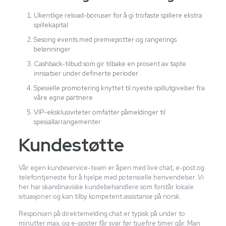
Ukentlige reload-bonuser for å gi trofaste spillere ekstra
spillekapital
Sesong events med premiepotter og rangerings
belønninger
Cashback-tilbud som gir tilbake en prosent av tapte
innsatser under definerte perioder
Spesielle promotering knyttet til nyeste spillutgivelser fra
våre egne partnere
VIP-eksklusiviteter omfatter påmeldinger til
spesiallarrangementer
Kundestøtte
Vår egen kundeservice-team er åpen med live chat, e-post og
telefontjeneste for å hjelpe med potensielle henvendelser. Vi
her har skandinaviske kundebehandlere som forstår lokale
situasjoner og kan tilby kompetent assistanse på norsk.
Responsen på direktemelding chat er typisk på under to
minutter max, og e-poster får svar før tjuefire timer går. Man