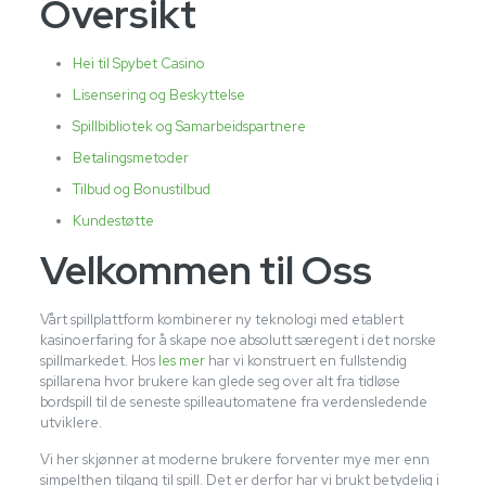
Oversikt
Hei til Spybet Casino
Lisensering og Beskyttelse
Spillbibliotek og Samarbeidspartnere
Betalingsmetoder
Tilbud og Bonustilbud
Kundestøtte
Velkommen til Oss
Vårt spillplattform kombinerer ny teknologi med etablert
kasinoerfaring for å skape noe absolutt særegent i det norske
spillmarkedet. Hos
les mer
har vi konstruert en fullstendig
spillarena hvor brukere kan glede seg over alt fra tidløse
bordspill til de seneste spilleautomatene fra verdensledende
utviklere.
Vi her skjønner at moderne brukere forventer mye mer enn
simpelthen tilgang til spill. Det er derfor har vi brukt betydelig i