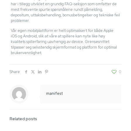
har i tillegg utviklet en grundig FAQ-seksjon som omfatter de
mest frekvente spurte spørsmålene rundt påmelding,
depositum, uttaksbehandling, bonusbetingelser og tekniske feil
problemer.
Vår egen mobilplattform er helt optimalisert for både Apple
iOS og Android, slik at våre at spillere kan nyte like høy
kvalitets spillerfaring uavhengig av device. Grensesnittet
tilpasser seg selvstendig skjermformat og platform for optimal
brukervennlighet.
Share
0
manifest
Related posts