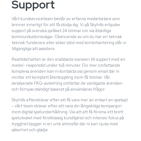
Support
Vårt kundserviceteam består av erfarna medarbetare som
brinner innerligt för att få stödja dig. Vi på Skyhills erbjuder
support på svenska språket 24 timmar om via åtskilliga
kommunikationsvägar. Oberoende av om du har en teknisk
teknisk funderare eller söker stöd med kontohantering står vi
tillgängliga att assistera.
Realtidschatten är den snabbaste kanalen till support med en
medel- responstid under två minuter. För mer omfattande
komplexa ärenden kan ni kontakta oss genom email där ni
mottar ett komplett återkoppling inom få timmar. Vår
detaljerade FAQ-avdelning omfattar de vanligaste ärenden
och förnyas ständigt baserat på användares frågor.
Skyhills eftersträvar efter att få vara mer än enbart en spelsajt
– vårt team strävar efter att vara din långsiktiga kompanjon
inom digital spelunderhållning. Via att att få förena ett brett
spelutvalet med förstklassig kundtjänst och intensiv fokus på
trygghet bygger vi en unik atmosfär där ni kan njuta med
säkerhet och glädje.