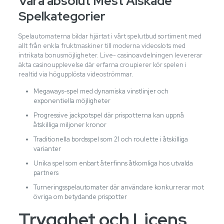
Våra absolut Mest Älskade
Spelkategorier
Spelautomaterna bildar hjärtat i vårt spelutbud sortiment med
allt från enkla fruktmaskiner till moderna videoslots med
intrikata bonusmöjligheter. Live- casinoavdelningen levererar
äkta casinoupplevelse där erfarna croupierer kör spelen i
realtid via högupplösta videoströmmar.
Megaways-spel med dynamiska vinstlinjer och
exponentiella möjligheter
Progressive jackpotspel där prispotterna kan uppnå
åtskilliga miljoner kronor
Traditionella bordsspel som 21 och roulette i åtskilliga
varianter
Unika spel som enbart återfinns åtkomliga hos utvalda
partners
Turneringsspelautomater där användare konkurrerar mot
övriga om betydande prispotter
Trygghet och Licens