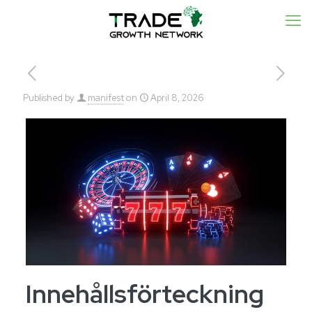
Published by
manifest
on
April 8, 2026
Innehållsförteckning