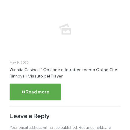
May 9, 2026
Winnita Casino: L’ Opzione di Intrattenimento Online Che
Rinnova il Vissuto del Player
Read more
Leave a Reply
Your email address will not be published.
Required fields are