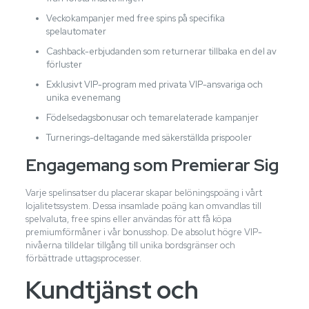
Veckokampanjer med free spins på specifika
spelautomater
Cashback-erbjudanden som returnerar tillbaka en del av
förluster
Exklusivt VIP-program med privata VIP-ansvariga och
unika evenemang
Födelsedagsbonusar och temarelaterade kampanjer
Turnerings-deltagande med säkerställda prispooler
Engagemang som Premierar Sig
Varje spelinsatser du placerar skapar belöningspoäng i vårt
lojalitetssystem. Dessa insamlade poäng kan omvandlas till
spelvaluta, free spins eller användas för att få köpa
premiumförmåner i vår bonusshop. De absolut högre VIP-
nivåerna tilldelar tillgång till unika bordsgränser och
förbättrade uttagsprocesser.
Kundtjänst och