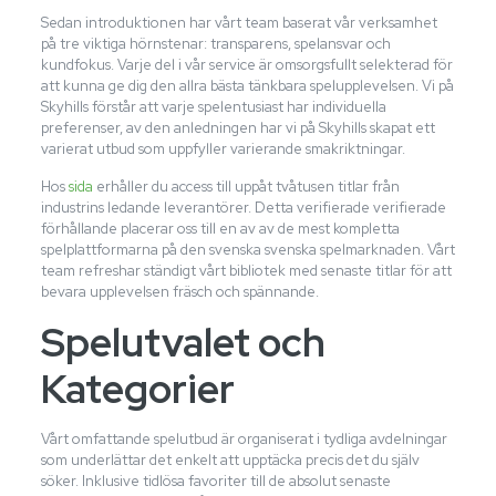
Sedan introduktionen har vårt team baserat vår verksamhet
på tre viktiga hörnstenar: transparens, spelansvar och
kundfokus. Varje del i vår service är omsorgsfullt selekterad för
att kunna ge dig den allra bästa tänkbara spelupplevelsen. Vi på
Skyhills förstår att varje spelentusiast har individuella
preferenser, av den anledningen har vi på Skyhills skapat ett
varierat utbud som uppfyller varierande smakriktningar.
Hos
sida
erhåller du access till uppåt tvåtusen titlar från
industrins ledande leverantörer. Detta verifierade verifierade
förhållande placerar oss till en av av de mest kompletta
spelplattformarna på den svenska svenska spelmarknaden. Vårt
team refreshar ständigt vårt bibliotek med senaste titlar för att
bevara upplevelsen fräsch och spännande.
Spelutvalet och
Kategorier
Vårt omfattande spelutbud är organiserat i tydliga avdelningar
som underlättar det enkelt att upptäcka precis det du själv
söker. Inklusive tidlösa favoriter till de absolut senaste