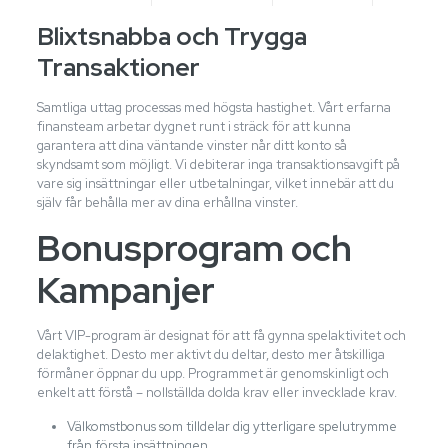
Blixtsnabba och Trygga
Transaktioner
Samtliga uttag processas med högsta hastighet. Vårt erfarna
finansteam arbetar dygnet runt i sträck för att kunna
garantera att dina väntande vinster når ditt konto så
skyndsamt som möjligt. Vi debiterar inga transaktionsavgift på
vare sig insättningar eller utbetalningar, vilket innebär att du
själv får behålla mer av dina erhållna vinster.
Bonusprogram och
Kampanjer
Vårt VIP-program är designat för att få gynna spelaktivitet och
delaktighet. Desto mer aktivt du deltar, desto mer åtskilliga
förmåner öppnar du upp. Programmet är genomskinligt och
enkelt att förstå – nollställda dolda krav eller invecklade krav.
Välkomstbonus som tilldelar dig ytterligare spelutrymme
från första insättningen