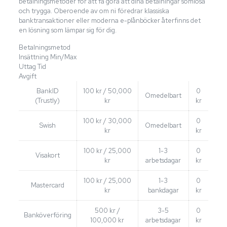
betalningsmetoder för att få göra att dina betalningar sömlösa
och trygga. Oberoende av om ni föredrar klassiska
banktransaktioner eller moderna e-plånböcker återfinns det
en lösning som lämpar sig för dig.
Betalningsmetod
Insättning Min/Max
Uttag Tid
Avgift
BankID
100 kr / 50,000
0
Omedelbart
(Trustly)
kr
kr
100 kr / 30,000
0
Swish
Omedelbart
kr
kr
100 kr / 25,000
1-3
0
Visakort
kr
arbetsdagar
kr
100 kr / 25,000
1-3
0
Mastercard
kr
bankdagar
kr
500 kr /
3-5
0
Banköverföring
100,000 kr
arbetsdagar
kr