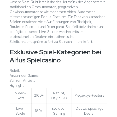
Unsere Slots-Rubrik stellt dar das Herzstück des Angebots mit
traditionellen Obstautomaten, progressiven
Gewinnautomaten sowie modernen Video-Automaten
mitsamt neuartigen Bonus-Features. Für Fans von klassischen
Spielen existieren viele Ausführungen von Blackjack,
Roulette, Baccarat und Poker parat. Speziell stolz sind wir uns
bezüglich unseren Live-Sektor, welcher mitsamt
professionellen Dealern ein authentische
Spielbankatmosphäre sofort zu Sie nach Ihnen liefert.
Exklusive Spiel-Kategorien bei
Alfus Spielcasino
Rubrik
Anzahl der Games
Spitzen-Anbieter
Highlight
Video-
NetEnt,
2100+
Megaways-Feature
Slots
Play’n GO
Live-
Evolution
Deutschsprachige
180+
Spiele
Gaming
Dealer