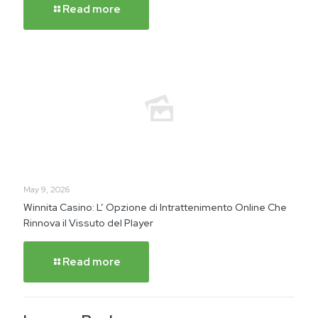
Read more
May 9, 2026
Winnita Casino: L’ Opzione di Intrattenimento Online Che
Rinnova il Vissuto del Player
Read more