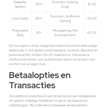
Klassieke
Evolution Gaming,
350+
€1.00
Spellen
Ezugi
Evolution, Authentic
Live Dealer
280+
€0.50
Gaming
Progressive
Microgaming, Net
85+
€0.20
Slots
Entertainment
De live casino ruimte vraagt bijzondere focus met deskundige
dealers die in live spellen zoals blackjack, roulette, Baccarat en
pokervarianten hosten. De HD-kwaliteit en interactieve
chatfuncties bieden een authentieke casino-ervaring in het
comfort van je eigen huis.
Betaalopties en
Transacties
Ons platform ondersteunt een breed keuze aan betaalopties
om spelers volledige flexibiliteit te geven bij deposits en
uitbetalingen. Wij ondersteunt klassieke banksystemen,