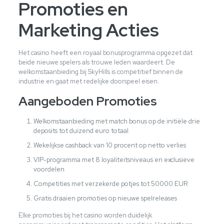
Promoties en
Marketing Acties
Het casino heeft een royaal bonusprogramma opgezet dat
beide nieuwe spelers als trouwe leden waardeert. De
welkomstaanbieding bij SkyHills is competitief binnen de
industrie en gaat met redelijke doorspeel eisen.
Aangeboden Promoties
Welkomstaanbieding met match bonus op de initiële drie
deposits tot duizend euro totaal
Wekelijkse cashback van 10 procent op netto verlies
VIP-programma met 8 loyaliteitsniveaus en exclusieve
voordelen
Competities met verzekerde potjes tot 50000 EUR
Gratis draaien promoties op nieuwe spelreleases
Elke promoties bij het casino worden duidelijk