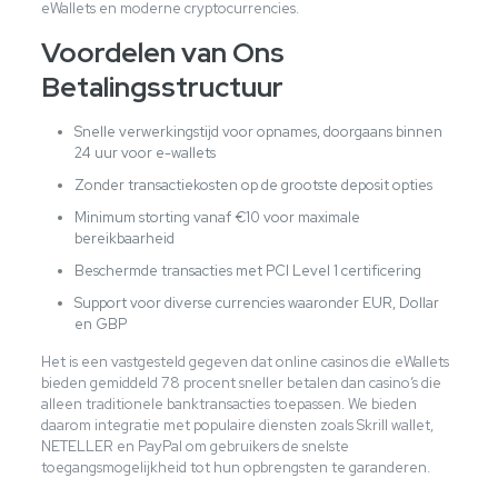
eWallets en moderne cryptocurrencies.
Voordelen van Ons
Betalingsstructuur
Snelle verwerkingstijd voor opnames, doorgaans binnen
24 uur voor e-wallets
Zonder transactiekosten op de grootste deposit opties
Minimum storting vanaf €10 voor maximale
bereikbaarheid
Beschermde transacties met PCI Level 1 certificering
Support voor diverse currencies waaronder EUR, Dollar
en GBP
Het is een vastgesteld gegeven dat online casinos die eWallets
bieden gemiddeld 78 procent sneller betalen dan casino’s die
alleen traditionele banktransacties toepassen. We bieden
daarom integratie met populaire diensten zoals Skrill wallet,
NETELLER en PayPal om gebruikers de snelste
toegangsmogelijkheid tot hun opbrengsten te garanderen.