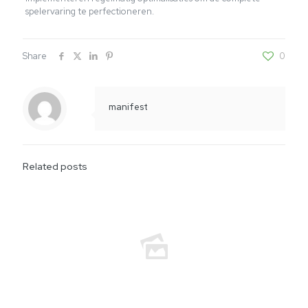
spelervaring te perfectioneren.
Share
0
manifest
Related posts