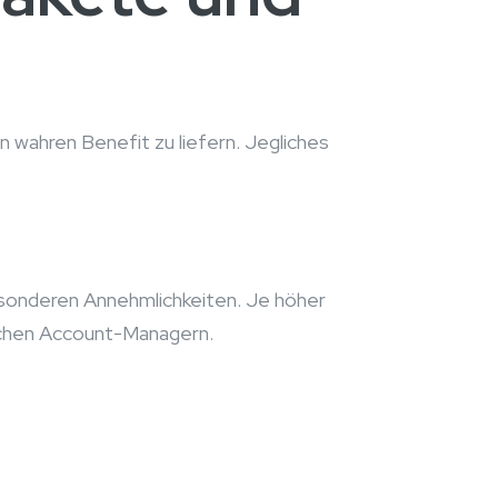
 wahren Benefit zu liefern. Jegliches
sonderen Annehmlichkeiten. Je höher
lichen Account-Managern.