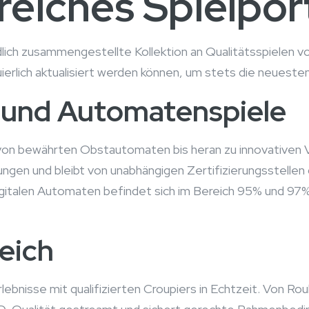
eiches Spielpor
dlich zusammengestellte Kollektion an Qualitätsspielen v
uierlich aktualisiert werden können, um stets die neueste
 und Automatenspiele
t von bewährten Obstautomaten bis heran zu innovativen 
fungen und bleibt von unabhängigen Zertifizierungsstell
gitalen Automaten befindet sich im Bereich 95% und 97%
eich
ebnisse mit qualifizierten Croupiers in Echtzeit. Von Roul