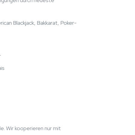
ingungen durch neueste
can Blackjack, Bakkarat, Poker-
r
is
. Wir kooperieren nur mit