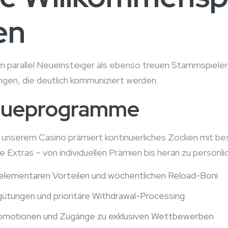
en
m parallel Neueinsteiger als ebenso treuen Stammspielern
gen, die deutlich kommuniziert werden.
reueprogramme
nserem Casino prämiert kontinuierliches Zocken mit be
e Extras – von individuellen Prämien bis heran zu persön
 elementaren Vorteilen und wöchentlichen Reload-Boni
tungen und prioritäre Withdrawal-Processing
motionen und Zugänge zu exklusiven Wettbewerben