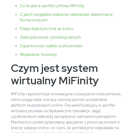
Co to jest e-portfel cyfrowy MiFinity
Z jakich względów opłaca się zastosować wspomnianą
formę rozliczeń
Etapy depozytu krok po kroku
Zabezpieczenie i protekcja danych
Ograniczenia i opłaty rozliczeniowe
Wypłacanie funduszy
Czym jest system
wirtualny MiFinity
MiFinity reprezentuje innowacyjne rozwiązanie rozliczeniowe,
które osiąga stale rosnącą renomę pośród uczestników
platform hazardowych online. Ów wielofunkcyjny e-portfel
wirtualny pozwala na błyskawiczne transakcje, dając
użytkownikom całkowitą zarządzanie nad swoimi pieniędzmi.
Mechanizm został opracowany specjalnie z przeznaczeniem o
branży zabawy online, co czyni, że perfekcyjnie odpowiada na