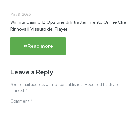
May 9, 2026
Winnita Casino: L’ Opzione di Intrattenimento Online Che
Rinnova il Vissuto del Player
Read more
Leave a Reply
Your email address will not be published.
Required fields are
marked
*
Comment
*