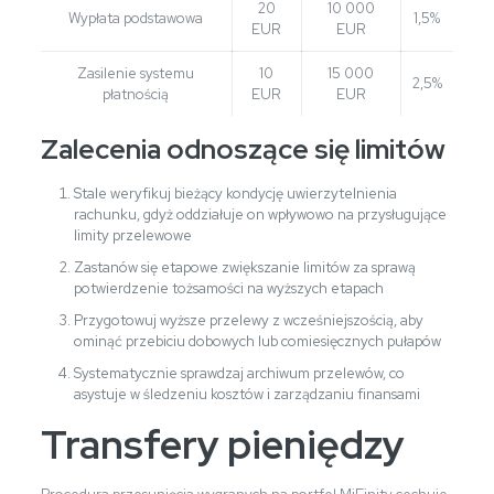
20
10 000
Wypłata podstawowa
1,5%
EUR
EUR
Zasilenie systemu
10
15 000
2,5%
płatnością
EUR
EUR
Zalecenia odnoszące się limitów
Stale weryfikuj bieżący kondycję uwierzytelnienia
rachunku, gdyż oddziałuje on wpływowo na przysługujące
limity przelewowe
Zastanów się etapowe zwiększanie limitów za sprawą
potwierdzenie tożsamości na wyższych etapach
Przygotowuj wyższe przelewy z wcześniejszością, aby
ominąć przebiciu dobowych lub comiesięcznych pułapów
Systematycznie sprawdzaj archiwum przelewów, co
asystuje w śledzeniu kosztów i zarządzaniu finansami
Transfery pieniędzy