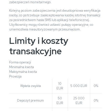
zabezpieczeń monetarnego.
Kolejną poziom zabezpieczenia jest dwustopniowa weryfikacja
osoby, co potrzebuje zaakceptowania każdej istotnej transakcji
za pośrednictwem hasła SMS lub aplikacji telefonicznej.
Użytkownicy mogą również ustawić pułapy operacyjne, co
uniemożliwia nieautoryzowanym przesunięciom.
Limity i koszty
transakcyjne
Forma operacji
Minimalna kwota
Maksymalna kwota
Prowizja
10
Wpłata zwykła
5 000 EUR
0%
EUR
50
25 000
Depozyt premium
0%
EUR
EUR