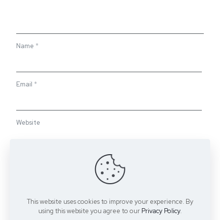
Name
*
Email
*
Website
Save my name, email, and website in this browser for the
next time I comment.
This website uses cookies to improve your experience. By
using this website you agree to our
Privacy Policy
.