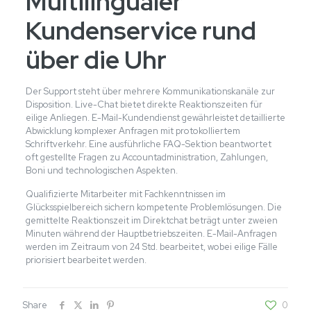
Multilingualer
Kundenservice rund
über die Uhr
Der Support steht über mehrere Kommunikationskanäle zur
Disposition. Live-Chat bietet direkte Reaktionszeiten für
eilige Anliegen. E-Mail-Kundendienst gewährleistet detaillierte
Abwicklung komplexer Anfragen mit protokolliertem
Schriftverkehr. Eine ausführliche FAQ-Sektion beantwortet
oft gestellte Fragen zu Accountadministration, Zahlungen,
Boni und technologischen Aspekten.
Qualifizierte Mitarbeiter mit Fachkenntnissen im
Glücksspielbereich sichern kompetente Problemlösungen. Die
gemittelte Reaktionszeit im Direktchat beträgt unter zweien
Minuten während der Hauptbetriebszeiten. E-Mail-Anfragen
werden im Zeitraum von 24 Std. bearbeitet, wobei eilige Fälle
priorisiert bearbeitet werden.
Share
0