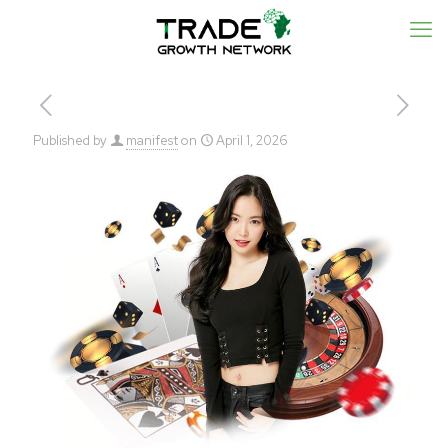
Published by
manifest
on
April 1, 2026