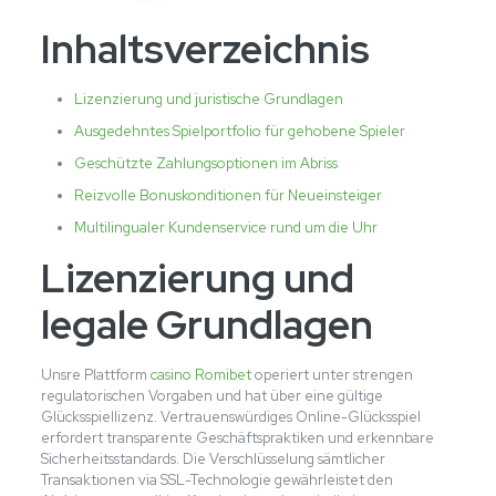
Inhaltsverzeichnis
Lizenzierung und juristische Grundlagen
Ausgedehntes Spielportfolio für gehobene Spieler
Geschützte Zahlungsoptionen im Abriss
Reizvolle Bonuskonditionen für Neueinsteiger
Multilingualer Kundenservice rund um die Uhr
Lizenzierung und
legale Grundlagen
Unsre Plattform
casino Romibet
operiert unter strengen
regulatorischen Vorgaben und hat über eine gültige
Glücksspiellizenz. Vertrauenswürdiges Online-Glücksspiel
erfordert transparente Geschäftspraktiken und erkennbare
Sicherheitsstandards. Die Verschlüsselung sämtlicher
Transaktionen via SSL-Technologie gewährleistet den