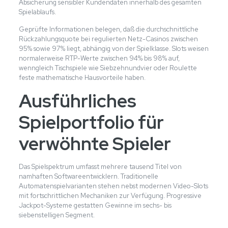
Absicherung sensibler Kundendaten innerhalb des gesamten
Spielablaufs.
Geprüfte Informationen belegen, daß die durchschnittliche
Rückzahlungsquote bei regulierten Netz-Casinos zwischen
95% sowie 97% liegt, abhängig von der Spielklasse. Slots weisen
normalerweise RTP-Werte zwischen 94% bis 98% auf,
wenngleich Tischspiele wie Siebzehnundvier oder Roulette
feste mathematische Hausvorteile haben.
Ausführliches
Spielportfolio für
verwöhnte Spieler
Das Spielspektrum umfasst mehrere tausend Titel von
namhaften Softwareentwicklern. Traditionelle
Automatenspielvarianten stehen nebst modernen Video-Slots
mit fortschrittlichen Mechaniken zur Verfügung. Progressive
Jackpot-Systeme gestatten Gewinne im sechs- bis
siebenstelligen Segment.