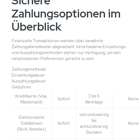
Sichere
Zahlungsoptionen im
Überblick
Finanzielle Transaktionen werden über bewährte
Zahlungsdienstleister abgewickelt. Verschiedene Einzahlungs-
und Auszahlungsmethoden stehen zur Verfügung, um den
verschiedenen Präferenzen gerecht zu sein.
Zahlungsmethode
Einzahlungsdauer
Auszahlungsdauer
Gebühren
Kreditkarte (Visa,
3 bis 5
Sofort
Keine
Mastercard)
Werktage
vierundzwanzig
Elektronische
bis
Geldbörsen
Sofort
Keine
achtundvierzig
(Skrill, Neteller)
Stunden