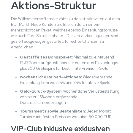
Aktions-Struktur
Die Willkommensoffensive zählt zu den attraktivsten auf dem
EU- Markt. Neue Kunden profitieren durch einem
mehrschichtigen Paket, welches ebenso Einzahlungsbonusse
wie auch Free Spins beinhaltet. Die Umsatzbedingungen sind
gezielt ausgewogen gestaltet, für echte Chancen zu
ermöglichen.
Gestaffeltes Bonuspaket:
Maximal zu eintausend
EUR Bonus aufgeteilt über die ersten drei Einzahlungen
plus 200 Gratisspins für bestimmte Premium-Slots
Wöchentliche Reload-Aktionen:
Wiederkehrende
Einzahlungsboni von 25% und 75% für aktive Spieler
Geld-zurück-System:
Wöchentliche Verlusterstattung
von bis zu 15% ohne ergänzende
Durchspielanforderungen
Tournaments sowie Bestenlisten:
Jeden Monat
Turniere mit festen Preispots von über 50.000 EUR
VIP-Club inklusive exklusiven