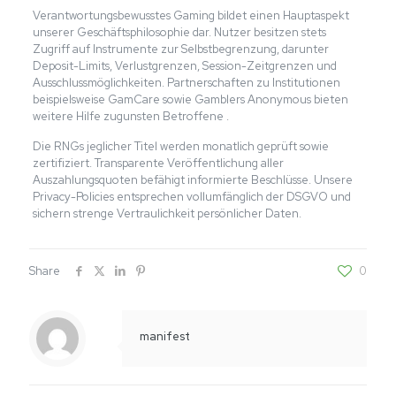
Verantwortungsbewusstes Gaming bildet einen Hauptaspekt
unserer Geschäftsphilosophie dar. Nutzer besitzen stets
Zugriff auf Instrumente zur Selbstbegrenzung, darunter
Deposit-Limits, Verlustgrenzen, Session-Zeitgrenzen und
Ausschlussmöglichkeiten. Partnerschaften zu Institutionen
beispielsweise GamCare sowie Gamblers Anonymous bieten
weitere Hilfe zugunsten Betroffene .
Die RNGs jeglicher Titel werden monatlich geprüft sowie
zertifiziert. Transparente Veröffentlichung aller
Auszahlungsquoten befähigt informierte Beschlüsse. Unsere
Privacy-Policies entsprechen vollumfänglich der DSGVO und
sichern strenge Vertraulichkeit persönlicher Daten.
Share
0
manifest