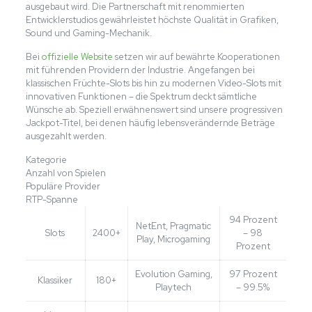
ausgebaut wird. Die Partnerschaft mit renommierten
Entwicklerstudios gewährleistet höchste Qualität in Grafiken,
Sound und Gaming-Mechanik.
Bei
offizielle Website
setzen wir auf bewährte Kooperationen
mit führenden Providern der Industrie. Angefangen bei
klassischen Früchte-Slots bis hin zu modernen Video-Slots mit
innovativen Funktionen – die Spektrum deckt sämtliche
Wünsche ab. Speziell erwähnenswert sind unsere progressiven
Jackpot-Titel, bei denen häufig lebensverändernde Beträge
ausgezahlt werden.
Kategorie
Anzahl von Spielen
Populäre Provider
RTP-Spanne
94 Prozent
NetEnt, Pragmatic
Slots
2400+
– 98
Play, Microgaming
Prozent
Evolution Gaming,
97 Prozent
Klassiker
180+
Playtech
– 99.5%