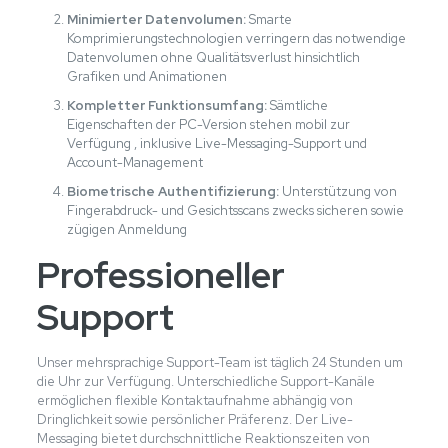
Minimierter Datenvolumen:
Smarte
Komprimierungstechnologien verringern das notwendige
Datenvolumen ohne Qualitätsverlust hinsichtlich
Grafiken und Animationen
Kompletter Funktionsumfang:
Sämtliche
Eigenschaften der PC-Version stehen mobil zur
Verfügung , inklusive Live-Messaging-Support und
Account-Management
Biometrische Authentifizierung:
Unterstützung von
Fingerabdruck- und Gesichtsscans zwecks sicheren sowie
zügigen Anmeldung
Professioneller
Support
Unser mehrsprachige Support-Team ist täglich 24 Stunden um
die Uhr zur Verfügung. Unterschiedliche Support-Kanäle
ermöglichen flexible Kontaktaufnahme abhängig von
Dringlichkeit sowie persönlicher Präferenz. Der Live-
Messaging bietet durchschnittliche Reaktionszeiten von