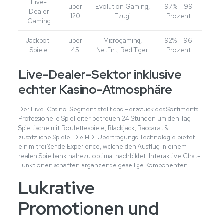
Live-
über
Evolution Gaming,
97% – 99
Dealer
120
Ezugi
Prozent
Gaming
Jackpot-
über
Microgaming,
92% – 96
Spiele
45
NetEnt, Red Tiger
Prozent
Live-Dealer-Sektor inklusive
echter Kasino-Atmosphäre
Der Live-Casino-Segment stellt das Herzstück des Sortiments .
Professionelle Spielleiter betreuen 24 Stunden um den Tag
Spieltische mit Roulettespiele, Blackjack, Baccarat &
zusätzliche Spiele. Die HD-Übertragungs-Technologie bietet
ein mitreißende Experience, welche den Ausflug in einem
realen Spielbank nahezu optimal nachbildet. Interaktive Chat-
Funktionen schaffen ergänzende gesellige Komponenten.
Lukrative
Promotionen und