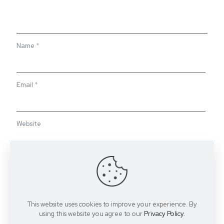
Name
*
Email
*
Website
Save my name, email, and website in this browser for the
next time I comment.
This website uses cookies to improve your experience. By
using this website you agree to our
Privacy Policy
.