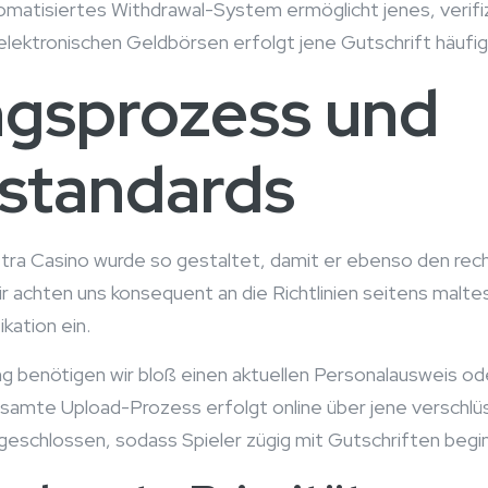
omatisiertes Withdrawal-System ermöglicht jenes, verifiz
elektronischen Geldbörsen erfolgt jene Gutschrift häufig 
ungsprozess und
sstandards
tra Casino wurde so gestaltet, damit er ebenso den rech
Wir achten uns konsequent an die Richtlinien seitens mal
kation ein.
ng benötigen wir bloß einen aktuellen Personalausweis od
mte Upload-Prozess erfolgt online über jene verschlüsse
geschlossen, sodass Spieler zügig mit Gutschriften begin