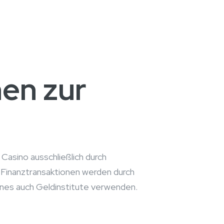
en zur
Casino ausschließlich durch
e Finanztransaktionen werden durch
enes auch Geldinstitute verwenden.