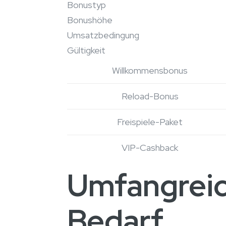
Bonustyp
Bonushöhe
Umsatzbedingung
Gültigkeit
Willkommensbonus
Reload-Bonus
Freispiele-Paket
VIP-Cashback
Umfangreich
Bedarf