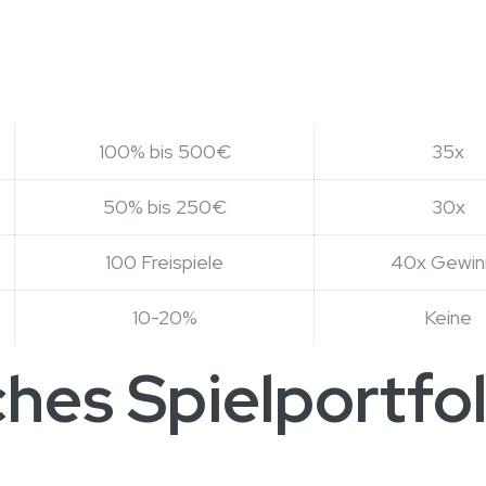
100% bis 500€
35x
50% bis 250€
30x
100 Freispiele
40x Gewin
10-20%
Keine
es Spielportfol