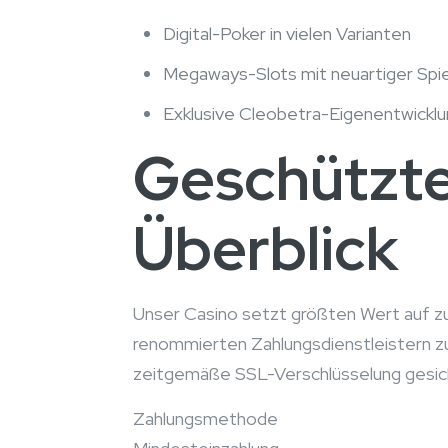
Digital-Poker in vielen Varianten
Megaways-Slots mit neuartiger Spi
Exklusive Cleobetra-Eigenentwickl
Geschützte
Überblick
Unser Casino setzt größten Wert auf zuv
renommierten Zahlungsdienstleistern zu
zeitgemäße SSL-Verschlüsselung gesiche
Zahlungsmethode