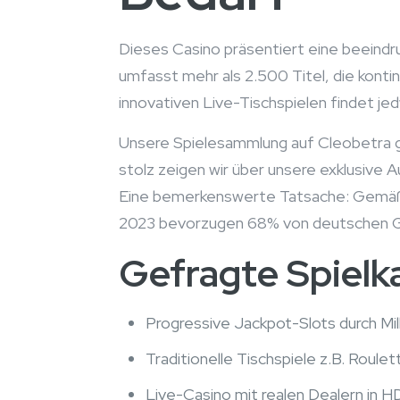
Dieses Casino präsentiert eine beeindr
umfasst mehr als 2.500 Titel, die kontinu
innovativen Live-Tischspielen findet j
Unsere Spielesammlung auf Cleobetra gl
stolz zeigen wir über unsere exklusive 
Eine bemerkenswerte Tatsache: Gemäß
2023 bevorzugen 68% von deutschen Glü
Gefragte Spielk
Progressive Jackpot-Slots durch Mi
Traditionelle Tischspiele z.B. Roule
Live-Casino mit realen Dealern in H