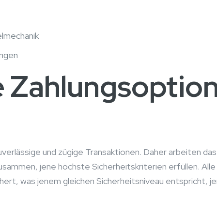
elmechanik
ungen
 Zahlungsoption
erlässige und zügige Transaktionen. Daher arbeiten das 
sammen, jene höchste Sicherheitskriterien erfüllen. All
rt, was jenem gleichen Sicherheitsniveau entspricht, j