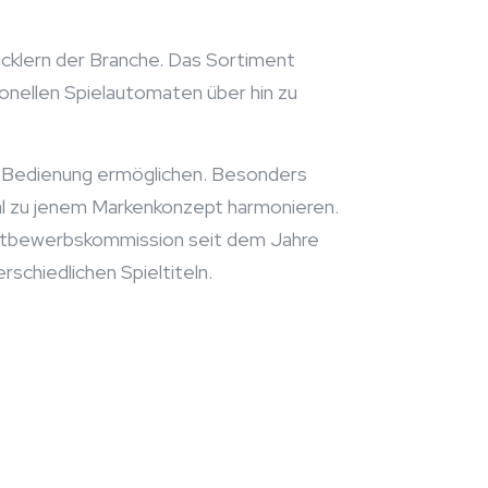
icklern der Branche. Das Sortiment
tionellen Spielautomaten über hin zu
he Bedienung ermöglichen. Besonders
eal zu jenem Markenkonzept harmonieren.
ttbewerbskommission seit dem Jahre
chiedlichen Spieltiteln.