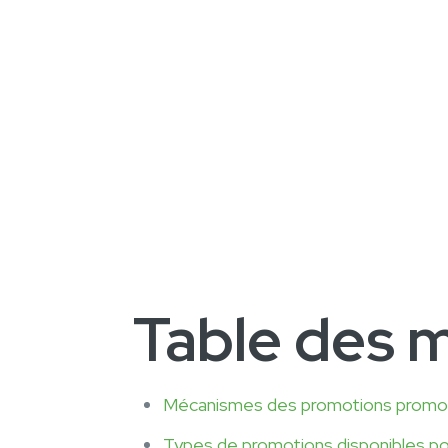
Table des 
Mécanismes des promotions promoti
Types de promotions disponibles po