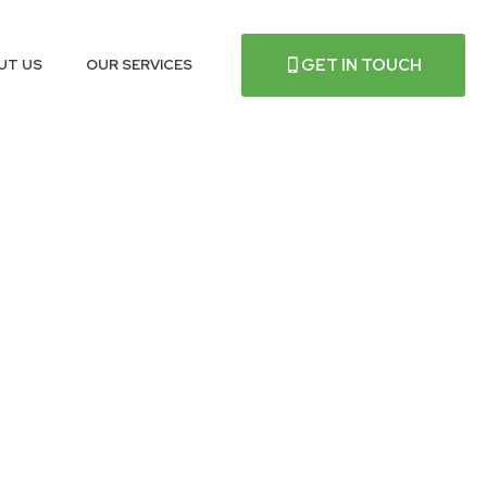
GET IN TOUCH
UT US
OUR SERVICES
Tags
Categories