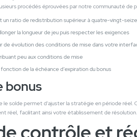
usieurs procédés éprouvées par notre communauté de pa
t un ratio de redistribution supérieur à quatre-vingt-seiz
longer la longueur de jeu puis respecter les exigences
ur de évolution des conditions de mise dans votre interf
tribuant peu aux conditions de mise
fonction de la échéance d’expiration du bonus
e bonus
le solde permet d’ajuster la stratégie en période réel. C
t réel, facilitant ainsi votre établissement de résolution
e contrôle et ré