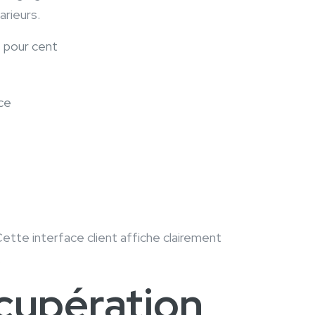
rieurs.
e pour cent
ace
ette interface client affiche clairement
.
cupération