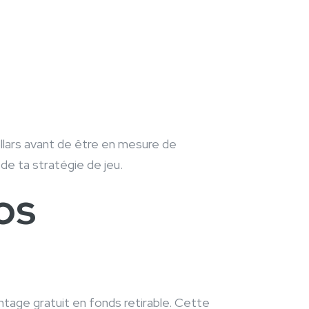
ollars avant de être en mesure de
e ta stratégie de jeu.
os
tage gratuit en fonds retirable. Cette