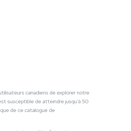
ilisateurs canadiens de explorer notre
est susceptible de atteindre jusqu’à 50
ique de ce catalogue de