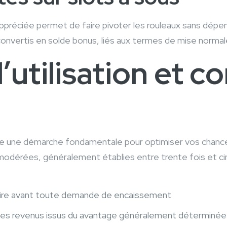
ppréciée permet de faire pivoter les rouleaux sans dépen
onvertis en solde bonus, liés aux termes de mise normal
’utilisation et c
 une démarche fondamentale pour optimiser vos chances 
modérées, généralement établies entre trente fois et ci
gatoire avant toute demande de encaissement
es revenus issus du avantage généralement déterminée