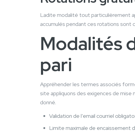
Ladite modalité tout particulièrement a
accumulés pendant ces rotations sont c
Modalités d
pari
Appréhender les termes associés forme
site appliquons des exigences de mise 
donné.
Validation de l’email courriel obli
Limite maximale de encaissement d