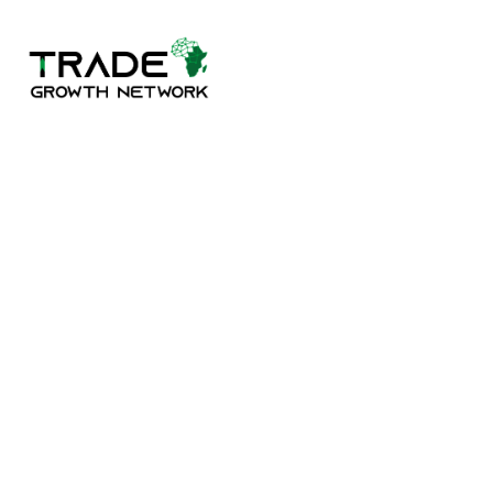
Published by
manifest
on
March 31