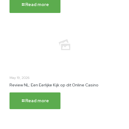
Read more
May 19, 2026
Review NL: Een Eerlijke Kijk op dit Online Casino
Read more