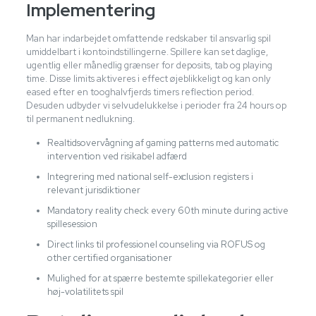
Implementering
Man har indarbejdet omfattende redskaber til ansvarlig spil
umiddelbart i kontoindstillingerne. Spillere kan set daglige,
ugentlig eller månedlig grænser for deposits, tab og playing
time. Disse limits aktiveres i effect øjeblikkeligt og kan only
eased efter en tooghalvfjerds timers reflection period.
Desuden udbyder vi selvudelukkelse i perioder fra 24 hours op
til permanent nedlukning.
Realtidsovervågning af gaming patterns med automatic
intervention ved risikabel adfærd
Integrering med national self-exclusion registers i
relevant jurisdiktioner
Mandatory reality check every 60th minute during active
spillesession
Direct links til professionel counseling via ROFUS og
other certified organisationer
Mulighed for at spærre bestemte spillekategorier eller
høj-volatilitets spil