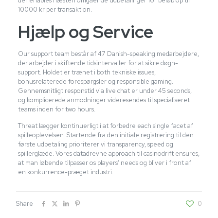
der enables næsten omgående udbetalinger for beløb op til
10000 kr per transaktion.
Hjælp og Service
Our support team består af 47 Danish-speaking medarbejdere,
der arbejder i skiftende tidsintervaller for at sikre døgn-
support. Holdet er trænet i both tekniske issues,
bonusrelaterede forespørgsler og responsible gaming.
Gennemsnitligt responstid via live chat er under 45 seconds,
og komplicerede anmodninger videresendes til specialiseret
teams inden for two hours.
Threat lægger kontinuerligt i at forbedre each single facet af
spilleoplevelsen. Startende fra den initiale registrering til den
første udbetaling prioriterer vi transparency, speed og
spillerglæde. Vores datadrevne approach til casinodrift ensures,
at man løbende tilpasser os players’ needs og bliver i front af
en konkurrence-præget industri.
Share
0