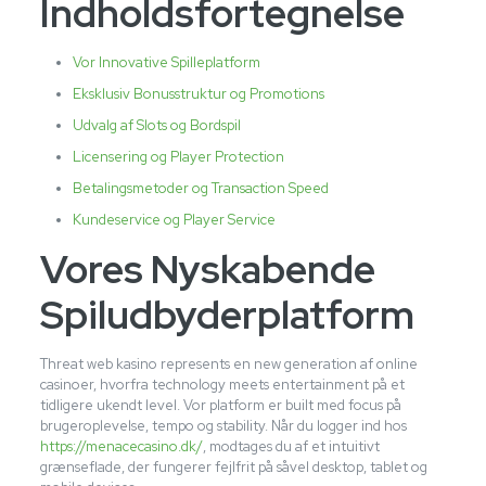
Indholdsfortegnelse
Vor Innovative Spilleplatform
Eksklusiv Bonusstruktur og Promotions
Udvalg af Slots og Bordspil
Licensering og Player Protection
Betalingsmetoder og Transaction Speed
Kundeservice og Player Service
Vores Nyskabende
Spiludbyderplatform
Threat web kasino represents en new generation af online
casinoer, hvorfra technology meets entertainment på et
tidligere ukendt level. Vor platform er built med focus på
brugeroplevelse, tempo og stability. Når du logger ind hos
https://menacecasino.dk/
, modtages du af et intuitivt
grænseflade, der fungerer fejlfrit på såvel desktop, tablet og