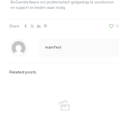
BeGambleAware om problematisch gokgedrag te voorkomen
en support te bieden waar nodig.
Share
0
manifest
Related posts