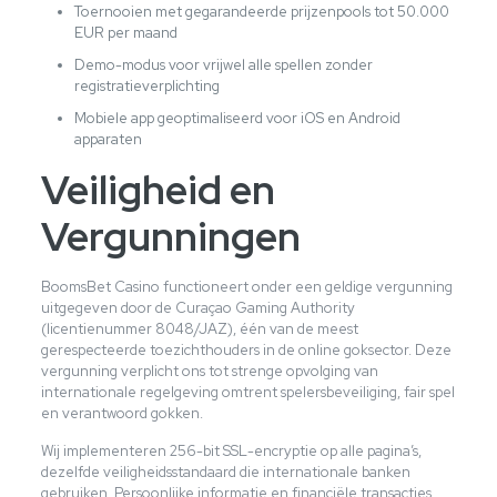
Toernooien met gegarandeerde prijzenpools tot 50.000
EUR per maand
Demo-modus voor vrijwel alle spellen zonder
registratieverplichting
Mobiele app geoptimaliseerd voor iOS en Android
apparaten
Veiligheid en
Vergunningen
BoomsBet Casino functioneert onder een geldige vergunning
uitgegeven door de Curaçao Gaming Authority
(licentienummer 8048/JAZ), één van de meest
gerespecteerde toezichthouders in de online goksector. Deze
vergunning verplicht ons tot strenge opvolging van
internationale regelgeving omtrent spelersbeveiliging, fair spel
en verantwoord gokken.
Wij implementeren 256-bit SSL-encryptie op alle pagina’s,
dezelfde veiligheidsstandaard die internationale banken
gebruiken. Persoonlijke informatie en financiële transacties