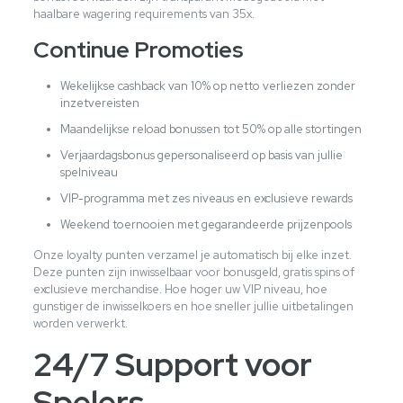
haalbare wagering requirements van 35x.
Continue Promoties
Wekelijkse cashback van 10% op netto verliezen zonder
inzetvereisten
Maandelijkse reload bonussen tot 50% op alle stortingen
Verjaardagsbonus gepersonaliseerd op basis van jullie
spelniveau
VIP-programma met zes niveaus en exclusieve rewards
Weekend toernooien met gegarandeerde prijzenpools
Onze loyalty punten verzamel je automatisch bij elke inzet.
Deze punten zijn inwisselbaar voor bonusgeld, gratis spins of
exclusieve merchandise. Hoe hoger uw VIP niveau, hoe
gunstiger de inwisselkoers en hoe sneller jullie uitbetalingen
worden verwerkt.
24/7 Support voor
Spelers