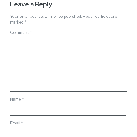
Leave a Reply
Your email address will not be published.
Required fields are
marked
*
Comment
*
Name
*
Email
*