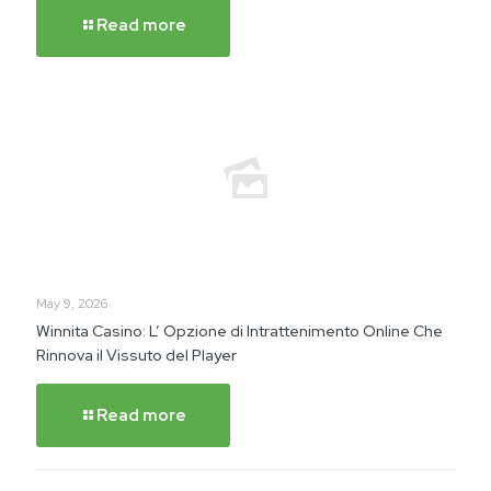
Read more
May 9, 2026
Winnita Casino: L’ Opzione di Intrattenimento Online Che
Rinnova il Vissuto del Player
Read more