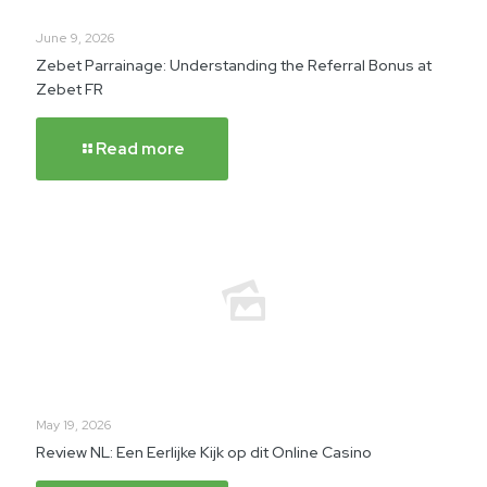
June 9, 2026
Zebet Parrainage: Understanding the Referral Bonus at
Zebet FR
Read more
May 19, 2026
Review NL: Een Eerlijke Kijk op dit Online Casino