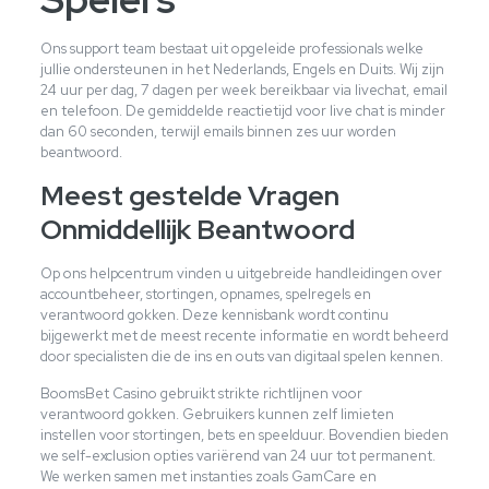
Ons support team bestaat uit opgeleide professionals welke
jullie ondersteunen in het Nederlands, Engels en Duits. Wij zijn
24 uur per dag, 7 dagen per week bereikbaar via livechat, email
en telefoon. De gemiddelde reactietijd voor live chat is minder
dan 60 seconden, terwijl emails binnen zes uur worden
beantwoord.
Meest gestelde Vragen
Onmiddellijk Beantwoord
Op ons helpcentrum vinden u uitgebreide handleidingen over
accountbeheer, stortingen, opnames, spelregels en
verantwoord gokken. Deze kennisbank wordt continu
bijgewerkt met de meest recente informatie en wordt beheerd
door specialisten die de ins en outs van digitaal spelen kennen.
BoomsBet Casino gebruikt strikte richtlijnen voor
verantwoord gokken. Gebruikers kunnen zelf limieten
instellen voor stortingen, bets en speelduur. Bovendien bieden
we self-exclusion opties variërend van 24 uur tot permanent.
We werken samen met instanties zoals GamCare en