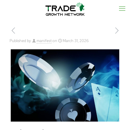
Published by
manifest
on
March 31, 2026