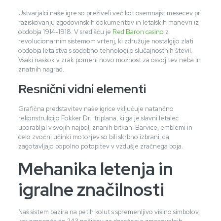
Ustvarjalci naše igre so preživeli več kot osemnajst mesecev pri
raziskovanju zgodovinskih dokumentov in letalskih manevri iz
obdobja 1914-1918. V središču je
Red Baron casino
z
revolucionarnim sistemom vrtenj, ki združuje nostalgijo zlati
obdobja letalstva s sodobno tehnologijo slučajnostnih števil.
Vsaki naskok v zrak pomeni novo možnost za osvojitev neba in
znatnih nagrad.
Resnični vidni elementi
Grafična predstavitev naše igrice vključuje natančno
rekonstrukcijo Fokker Dr.I triplana, ki ga je slavni letalec
uporabljal v svojih najbolj znanih bitkah. Barvice, emblemi in
celo zvočni učinki motorjev so bili skrbno izbrani, da
zagotavljajo popolno potopitev v vzdušje zračnega boja.
Mehanika letenja in
igralne značilnosti
Naš sistem bazira na petih kolut s spremenljivo višino simbolov,