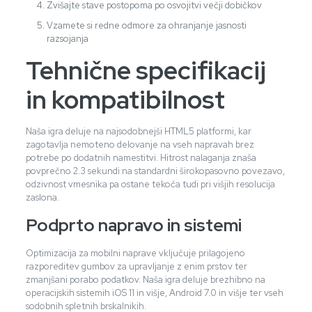
Zvišajte stave postopoma po osvojitvi večji dobičkov
Vzamete si redne odmore za ohranjanje jasnosti
razsojanja
Tehnične specifikacij
in kompatibilnost
Naša igra deluje na najsodobnejši HTML5 platformi, kar
zagotavlja nemoteno delovanje na vseh napravah brez
potrebe po dodatnih namestitvi. Hitrost nalaganja znaša
povprečno 2.3 sekundi na standardni širokopasovno povezavo,
odzivnost vmesnika pa ostane tekoča tudi pri višjih resolucija
zaslona.
Podprto napravo in sistemi
Optimizacija za mobilni naprave vključuje prilagojeno
razporeditev gumbov za upravljanje z enim prstov ter
zmanjšani porabo podatkov. Naša igra deluje brezhibno na
operacijskih sistemih iOS 11 in višje, Android 7.0 in višje ter vseh
sodobnih spletnih brskalnikih.