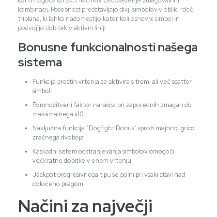
kar omogoča do 243 načinov za doseženje zmagovalnih
kombinacij. Posebnost predstavljajo divji simbolov v obliki rdeč
triplana, ki lahko nadomestijo katerikoli osnovni simbol in
podvojijo dobitek v aktivni liniji.
Bonusne funkcionalnosti našega
sistema
Funkcija prostih vrtenja se aktivira s tremi ali več scatter
simboli
Pomnožitveni faktor narašča pri zaporednih zmagah do
maksimalnega x10
Naključna funkcija “Dogfight Bonus” sproži majhno igrico
zračnega dvoboja
Kaskadni sistem odstranjevanja simbolov omogoči
večkratne dobitke v enem vrtenju
Jackpot progresivnega tipu se polni pri vsaki stavi nad
določeno pragom
Načini za največji