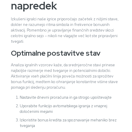
napredek
Izkušeni igralci naše igrice priporočajo začetek z nižjimi stave,
dokler ne razumejo ritma simbola in frekvence bonusnih
aktivacij. Pomembno je upravljanje finančnih sredstev skozi
celotni igralno sejo – nikoli ne vlagajte več kot ste pripravljeni
tvegati.
Optimalne postavitve stav
Analiza igralnih vzorcev kaže, da srednjeročne stavi prinese
najboljše razmerje med tveganje in potencialnimi dobički.
Aktiviranje vseh plačilni linija poveča možnosti za sprožitev
bonus funkcij, medtem ko ohranjanje konstantne višine stave
pomaga pri sledenju proračunu.
Nastavite dnevni proračuna in ga strogo upoštevajte
Uporabite funkcijo avtomatskega igranja z vnaprej
določenimi mejami
Izkoristite bonus kredita za spoznavanje mehaniko brez
tveganja