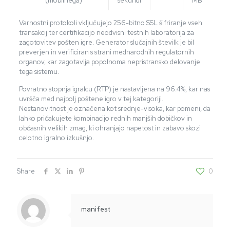
(mobilnega)
sekundi
MB
Varnostni protokoli vključujejo 256-bitno SSL šifriranje vseh
transakcij ter certifikacijo neodvisni testnih laboratorija za
zagotovitev pošten igre. Generator slučajnih številk je bil
preverjen in verificiran s strani mednarodnih regulatornih
organov, kar zagotavlja popolnoma nepristransko delovanje
tega sistemu.
Povratno stopnja igralcu (RTP) je nastavljena na 96.4%, kar nas
uvršča med najbolj poštene igro v tej kategoriji.
Nestanovitnost je označena kot srednje-visoka, kar pomeni, da
lahko pričakujete kombinacijo rednih manjših dobičkov in
občasnih velikih zmag, ki ohranjajo napetost in zabavo skozi
celotno igralno izkušnjo.
Share
0
manifest