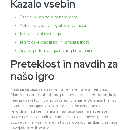
Kazalo vsebin
Ozadje in inspiracija za našo igrico
Mehanika letenja in igralne značilnosti
Taktike za optimalni uspeh
Tehnološke specifikacij in kompatibilnost
Analiza performans po raznih platformami
Preteklost in navdih za
našo igro
Naša igrica bazira na slavnemu nemškemu letalnemu asu
Manfredu von Richthofenu, poznanem kot Rdeči Baron, ki je
med prvo svetovni vojno zabeležil priznanje 80 zračnih zmag
– verificirana zgodovinska številka, ki še dandanes ostaja
rekordna med vsemi zračnimi asi tega časa. Ta neverjeten
uspeh nas je spodbudil, da smo ustvarili dinamično igralno
doživetje, kjer vsak igralec leti skozi oblakov na iskanju zaklada
in vojaških odlikovanja.