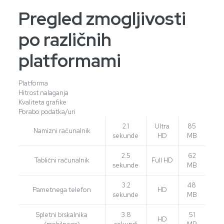
Pregled zmogljivosti
po različnih
platformami
Platforma
Hitrost nalaganja
Kvaliteta grafike
Porabo podatka/uri
2.1
Ultra
85
Namizni računalnik
sekunde
HD
MB
2.5
62
Tablični računalnik
Full HD
sekunde
MB
3.2
48
Pametnega telefon
HD
sekunde
MB
Spletni brskalnika
3.8
51
HD