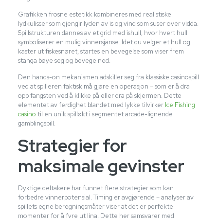
Grafikken frosne estetikk kombineres med realistiske
lydkulisser som gjengir lyden av is og vind som suser over vidda.
Spillstrukturen dannes av et grid med ishull, hvor hvert hull
symboliserer en mulig vinnersjanse. Idet du velger et hull og
kaster ut fiskesnøret, startes en bevegelse som viser frem
stanga bøye seg og bevege ned.
Den hands-on mekanismen adskiller seg fra klassiske casinospill
ved at spilleren faktisk må gjøre en operasjon – som er å dra
opp fangsten ved å klikke på eller dra på skjermen. Dette
elementet av ferdighet blandet med lykke tilvirker
Ice Fishing
casino
til en unik spilløkt i segmentet arcade-lignende
gamblingspill.
Strategier for
maksimale gevinster
Dyktige deltakere har funnet flere strategier som kan
forbedre vinnerpotensial. Timing er avgjørende – analyser av
spillets egne beregningsmåter viser at det er perfekte
momenter for å fyre ut lina. Dette her samsvarer med