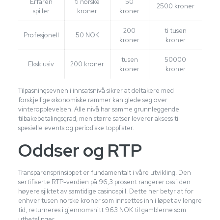
Erfaren
ti norske
50
2500 kroner
spiller
kroner
kroner
200
ti tusen
Profesjonell
50 NOK
kroner
kroner
tusen
50000
Eksklusiv
200 kroner
kroner
kroner
Tilpasningsevnen i innsatsnivå sikrer at deltakere med
forskjellige økonomiske rammer kan glede seg over
vinteropplevelsen. Alle nivå har samme grunnleggende
tilbakebetalingsgrad, men større satser leverer aksess til
spesielle events og periodiske topplister.
Oddser og RTP
Transparensprinsippet er fundamentalt i våre utvikling. Den
sertifiserte RTP-verdien på 96,3 prosent rangerer oss i den
høyere sjiktet av samtidige casinospill. Dette her betyr at for
enhver tusen norske kroner som innsettes inn i løpet av lengre
tid, returneres i gjennomsnitt 963 NOK til gamblerne som
utbetalinger.