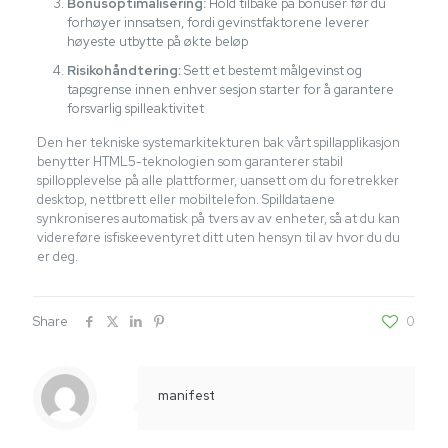
Bonusoptimalisering:
Hold tilbake på bonuser før du
forhøyer innsatsen, fordi gevinstfaktorene leverer
høyeste utbytte på økte beløp
Risikohåndtering:
Sett et bestemt målgevinst og
tapsgrense innen enhver sesjon starter for å garantere
forsvarlig spilleaktivitet
Den her tekniske systemarkitekturen bak vårt spillapplikasjon
benytter HTML5-teknologien som garanterer stabil
spillopplevelse på alle plattformer, uansett om du foretrekker
desktop, nettbrett eller mobiltelefon. Spilldataene
synkroniseres automatisk på tvers av av enheter, så at du kan
videreføre isfiskeeventyret ditt uten hensyn til av hvor du du
er deg.
Share
0
manifest