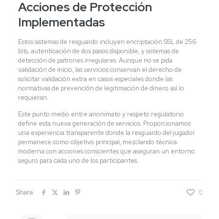
Acciones de Protección
Implementadas
Estos sistemas de resguardo incluyen encriptación SSL de 256
bits, autenticación de dos pasos disponible, y sistemas de
detección de patrones irregulares. Aunque no se pida
validación de inicio, las servicios conservan el derecho de
solicitar validación extra en casos especiales donde las
normativas de prevención de legitimación de dinero así lo
requieran.
Este punto medio entre anonimato y respeto regulatorio
define esta nueva generación de servicios. Proporcionamos
una experiencia transparente donde la resguardo del jugador
permanece como objetivo principal, mezclando técnica
moderna con acciones conscientes que aseguran un entorno
seguro para cada uno de los participantes.
Share
0