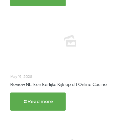
May 19, 2026
Review NL: Een Eerlijke Kijk op dit Online Casino
Read more