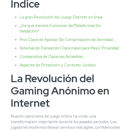
Índice
La gran Revolución del Juego Discreto en línea
¿De qué manera Funcionan las Plataformas Sin
Validación?
Pros Clave de Apostar Sin Comprobación de Identidad
Sistemas de Transacción Opcionales para Mejor Privacidad
Comparativa de Opciones Accesibles
Aspectos de Protección y Contexto Jurídico
La Revolución del
Gaming Anónimo en
Internet
Nuestro panorama del juego online ha vivido una
transformación importante durante los pasados períodos. Los
jugadores modernos desean servicios más ágiles, confidenciales