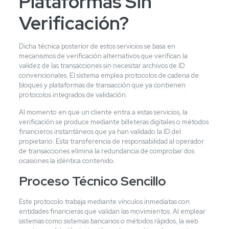
Plataformas Sin
Verificación?
Dicha técnica posterior de estos servicios se basa en
mecanismos de verificación alternativos que verifican la
validez de las transacciones sin necesitar archivos de ID
convencionales. El sistema emplea protocolos de cadena de
bloques y plataformas de transacción que ya contienen
protocolos integrados de validación.
Al momento en que un cliente entra a estas servicios, la
verificación se produce mediante billeteras digitales o métodos
financieros instantáneos que ya han validado la ID del
propietario. Esta transferencia de responsabilidad al operador
de transacciones elimina la redundancia de comprobar dos
ocasiones la idéntica contenido.
Proceso Técnico Sencillo
Este protocolo trabaja mediante vínculos inmediatas con
entidades financieras que validan las movimientos. Al emplear
sistemas como sistemas bancarios o métodos rápidos, la web