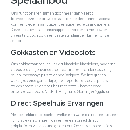
Ons functioneren samen door meer dan veertig
toonaangevende ontwikkelaars om de deelnemers access
kunnen bieden naar duizenden superieure casinospellen.
Deze tactische partnerschappen garanderen niet louter
diversiteit, doch ook een beste standaarden binnen onze
sector.
Gokkasten en Videoslots
Ons gokkastaanbod includeert klassieke klassiekers, moderne
videoslots via geavanceerde features waaronder cascading
rollen, megaways plus stijgende jackpots. We integreren
wekelijks verse games bij bij het repertoire, zodat spelers
steeds access krijgen tot het recentste uitgaves door
ontwikkelaars zoals NetEnt, Pragmatic Gaming & Yggdrasil.
Direct Speelhuis Ervaringen
Met betrekking tot spelers welke een ware casinosfeer tot een
living streven brengen, geven we een breed direct
gokplatform via vakkundige dealers. Onze live- speeltafels