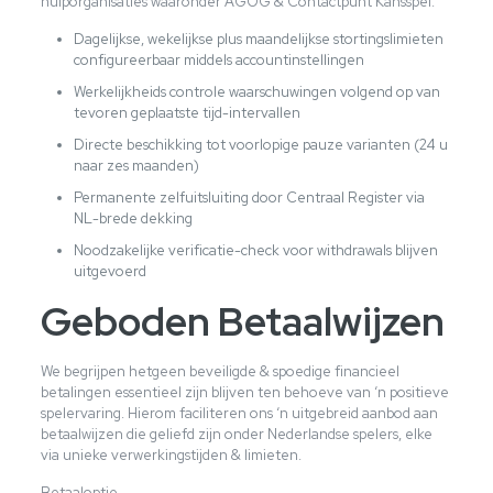
hulporganisaties waaronder AGOG & Contactpunt Kansspel.
Dagelijkse, wekelijkse plus maandelijkse stortingslimieten
configureerbaar middels accountinstellingen
Werkelijkheids controle waarschuwingen volgend op van
tevoren geplaatste tijd-intervallen
Directe beschikking tot voorlopige pauze varianten (24 u
naar zes maanden)
Permanente zelfuitsluiting door Centraal Register via
NL-brede dekking
Noodzakelijke verificatie-check voor withdrawals blijven
uitgevoerd
Geboden Betaalwijzen
We begrijpen hetgeen beveiligde & spoedige financieel
betalingen essentieel zijn blijven ten behoeve van ‘n positieve
spelervaring. Hierom faciliteren ons ‘n uitgebreid aanbod aan
betaalwijzen die geliefd zijn onder Nederlandse spelers, elke
via unieke verwerkingstijden & limieten.
Betaaloptie