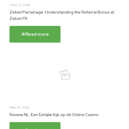
June 9, 2026
Zebet Parrainage: Understanding the Referral Bonus at
Zebet FR
Read more
May 19, 2026
Review NL: Een Eerlijke Kijk op dit Online Casino