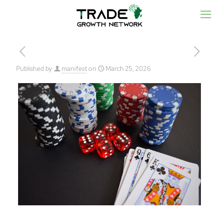
Published by
manifest
on
March 25, 2026