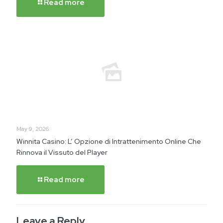
Read more
May 9, 2026
Winnita Casino: L’ Opzione di Intrattenimento Online Che
Rinnova il Vissuto del Player
Read more
Leave a Reply