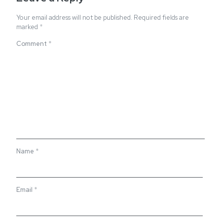
Your email address will not be published.
Required fields are
marked
*
Comment
*
Name
*
Email
*