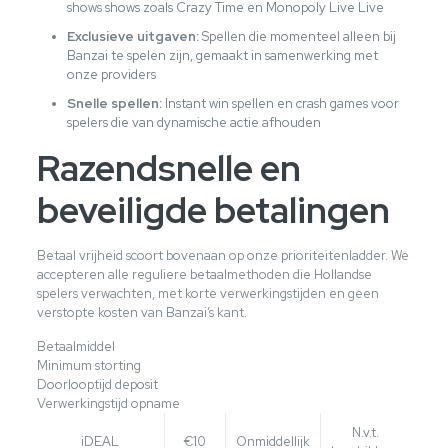
shows shows zoals Crazy Time en Monopoly Live Live
Exclusieve uitgaven:
Spellen die momenteel alleen bij
Banzai te spelen zijn, gemaakt in samenwerking met
onze providers
Snelle spellen:
Instant win spellen en crash games voor
spelers die van dynamische actie afhouden
Razendsnelle en
beveiligde betalingen
Betaal vrijheid scoort bovenaan op onze prioriteitenladder. We
accepteren alle reguliere betaalmethoden die Hollandse
spelers verwachten, met korte verwerkingstijden en geen
verstopte kosten van Banzai’s kant.
Betaalmiddel
Minimum storting
Doorlooptijd deposit
Verwerkingstijd opname
N.v.t.
iDEAL
€10
Onmiddellijk