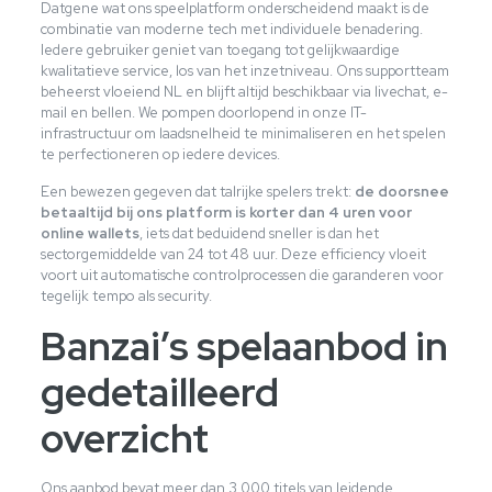
Datgene wat ons speelplatform onderscheidend maakt is de
combinatie van moderne tech met individuele benadering.
Iedere gebruiker geniet van toegang tot gelijkwaardige
kwalitatieve service, los van het inzetniveau. Ons supportteam
beheerst vloeiend NL en blijft altijd beschikbaar via livechat, e-
mail en bellen. We pompen doorlopend in onze IT-
infrastructuur om laadsnelheid te minimaliseren en het spelen
te perfectioneren op iedere devices.
Een bewezen gegeven dat talrijke spelers trekt:
de doorsnee
betaaltijd bij ons platform is korter dan 4 uren voor
online wallets
, iets dat beduidend sneller is dan het
sectorgemiddelde van 24 tot 48 uur. Deze efficiency vloeit
voort uit automatische controlprocessen die garanderen voor
tegelijk tempo als security.
Banzai’s spelaanbod in
gedetailleerd
overzicht
Ons aanbod bevat meer dan 3.000 titels van leidende