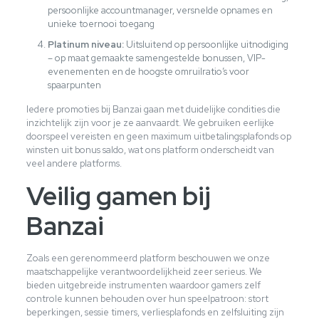
persoonlijke accountmanager, versnelde opnames en
unieke toernooi toegang
Platinum niveau:
Uitsluitend op persoonlijke uitnodiging
– op maat gemaakte samengestelde bonussen, VIP-
evenementen en de hoogste omruilratio’s voor
spaarpunten
Iedere promoties bij Banzai gaan met duidelijke condities die
inzichtelijk zijn voor je ze aanvaardt. We gebruiken eerlijke
doorspeel vereisten en geen maximum uitbetalingsplafonds op
winsten uit bonus saldo, wat ons platform onderscheidt van
veel andere platforms.
Veilig gamen bij
Banzai
Zoals een gerenommeerd platform beschouwen we onze
maatschappelijke verantwoordelijkheid zeer serieus. We
bieden uitgebreide instrumenten waardoor gamers zelf
controle kunnen behouden over hun speelpatroon: stort
beperkingen, sessie timers, verliesplafonds en zelfsluiting zijn