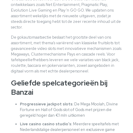
ontwikkelaars zoals Net Entertainment, Pragmatic Play,
Evolution Live Gaming en Play’n GO GO. We updaten ons
assortiment wekelijks met de nieuwste uitgaven, zodat je
steeds directe toegang hebt tot de zeer recente inhoud uit de
sector.
De gokautomaatsectie beslaat het grootste deel van ons
assortiment, met thema’s variërend van klassieke fruitslots tot
geavanceerde video slots met innovatieve mechanismen zoals
Megaways, Clustermechanisme Pays en cascade reels. Voor
tafelspeelliefhebbers leveren we vele variaties van black jack,
roulette, baccara en pokervarianten, zowel aangeboden in
digitaal vorm als met echte dealerpersoneel.
Geliefde spelcategorieën bij
Banzai
Progressieve jackpot slots:
De Mega Moolah, Divine
Fortune en Hall of Gods slot of Gods met prijzen die
geregeld hoger dan €1 mln uitkomen
Live casino casino studio’s:
Meerdere speeltafels met
Nederlandstalige dealerpersoneel en exclusieve game