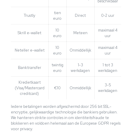
beschikbaar
tien
Trustly
Direct
0-2 uur
euro
10
maximaal 4
Skrill e-wallet
Meteen
euro
uur
10
maximaal 4
Neteller e-wallet
Onmiddellijk
euro
uur
twintig
1-3
1 tot 3
Banktransfer
euro
werkdagen
werkdagen
Kredietkaart
3-5
(Visa/Mastercard
€10
Onmiddellijk
werkdagen
creditcard)
Iedere betalingen worden afgeschermd door 256 bit SSL-
encryptie, gelijkwaardige technologie die bankiers gebruiken.
We hanteren strikte controles in om identiteitsfraude te
blokkeren en voldoen helemaal aan de Europese GDPR regels
voor privacy.