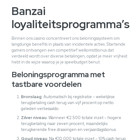
Banzai
loyaliteitsprogramma’s
Binnen ons casino concentreert ons beloningssysteem om
langdurige benefits in plaats van incidentele acties. Startende
gamers ontvangen een competitief welkomstbonus dat
verdeeld wordt over diverse betalingen, opdat je meer vrijheid
hebt in de wijze waarop je je speelbudget benut.
Beloningsprogramma met
tastbare voordelen
Bronslaag:
Automatisch bij registratie – wekelijkse
terugbetaling cash terug van vijf procent op netto
geleden verliessaldo
Zilver niveau:
Wanneer €2.500 totale inzet – hogere
terugbetaling naar zeven procent, maandelijks
terugkerende free draaiingen en verjaardagsbonus
Goud niveau:
Na €10.000 totale inzet – 10% cash terug,