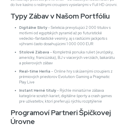
do live kasíno s reálnymi croupiers vysielanými v Full HD úrovni.
Typy Zábav v Našom Portfóliu
Digitálne Sloty
– Selekcia prevyšujúci 2 000 titulov s
motívmi od egyptských pyramid až po futuristické
vedecko-fantastické vesmíry, aj s rastúcimi jackpots s
výhrami často dosahujúcimi 1 000 000 EUR
Stolové Zábava
– Kompletná ponuka ruliet (európsky,
americky, francúzska), BJ v viacerých verziách, bakarátu
a pokerových zábav
Real-time Herňa
– Online hry s skúsenými croupiers z
prémiových priestorov Evolution Gaming a Pragmatic
Play Live
Instant Herné tituly
– Rýchle miniatúrne zábava
kategórie scratch kariet, digitálne športy a crash games
pre užívateľov, ktorí preferujú rýchlu rozptýlenie
Programoví Partneri Špičkovej
Úrovne