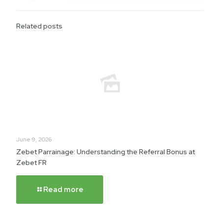
Related posts
June 9, 2026
Zebet Parrainage: Understanding the Referral Bonus at
Zebet FR
Read more