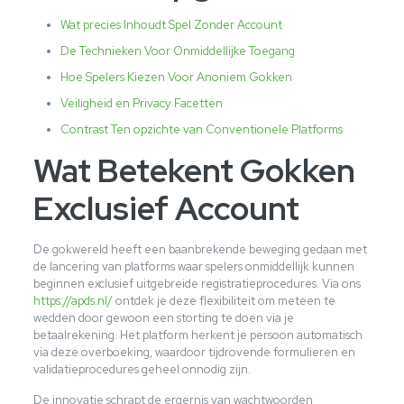
Wat precies Inhoudt Spel Zonder Account
De Technieken Voor Onmiddellijke Toegang
Hoe Spelers Kiezen Voor Anoniem Gokken
Veiligheid en Privacy Facetten
Contrast Ten opzichte van Conventionele Platforms
Wat Betekent Gokken
Exclusief Account
De gokwereld heeft een baanbrekende beweging gedaan met
de lancering van platforms waar spelers onmiddellijk kunnen
beginnen exclusief uitgebreide registratieprocedures. Via ons
https://apds.nl/
ontdek je deze flexibiliteit om meteen te
wedden door gewoon een storting te doen via je
betaalrekening. Het platform herkent je persoon automatisch
via deze overboeking, waardoor tijdrovende formulieren en
validatieprocedures geheel onnodig zijn.
De innovatie schrapt de ergernis van wachtwoorden