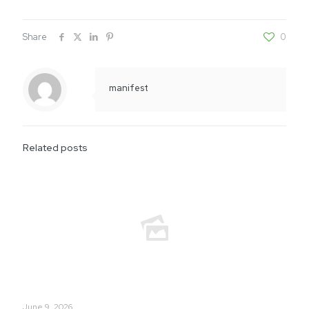
Share
0
manifest
Related posts
June 9, 2026