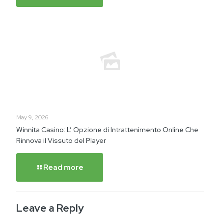
May 9, 2026
Winnita Casino: L’ Opzione di Intrattenimento Online Che
Rinnova il Vissuto del Player
Read more
Leave a Reply