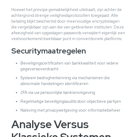
Hoewel het principe gemakkelijkheid uitstraalt, zijn achter de
achtergrond strenge veiligheidsprotocollen toegepast. Alle
betaling blijkt beschermd door meervoudige encryptielagen
die vergelijkbaar zijn aan die van geldverkeer instituten. Deze
afwezigheid van opgeslagen passwords verwijdert eigenlijk een
veelvoorkomend kwetsbaar punt in conventionele platforms.
Securitymaatregelen
Beveiligingscertificaten van bankkwaliteit voor iedere
gegevensoverdracht
Systeem bedrogherkenning via mechanismen die
abnormale handelingen identificeren
2FA via uw persoonlijke bankieromgeving
Regelmatige beveiligingsaudits door objectieve partijen
Naleving met privacywetgeving voor informatiebeheer
Analyse Versus