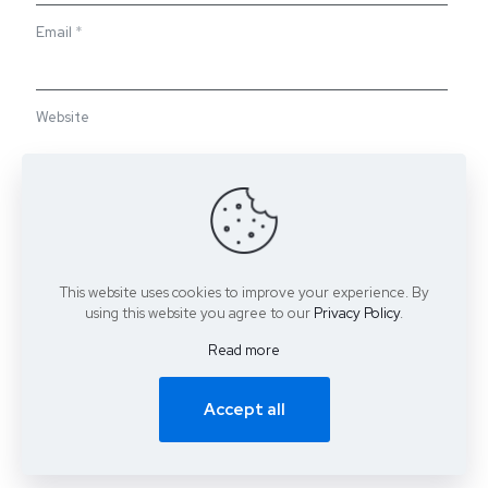
Email
*
Website
Save my name, email, and website in this browser for the
next time I comment.
This website uses cookies to improve your experience. By
using this website you agree to our
Privacy Policy
.
Read more
© 2026 Trade Growth Network | Powered by
Manifest
Accept all
Digital
|
Privacy Policy