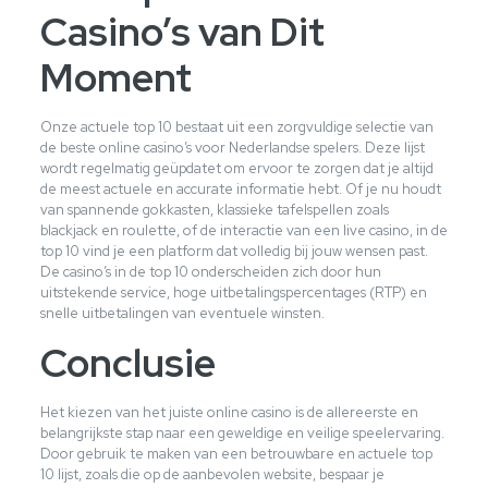
Casino’s van Dit
Moment
Onze actuele top 10 bestaat uit een zorgvuldige selectie van
de beste online casino’s voor Nederlandse spelers. Deze lijst
wordt regelmatig geüpdatet om ervoor te zorgen dat je altijd
de meest actuele en accurate informatie hebt. Of je nu houdt
van spannende gokkasten, klassieke tafelspellen zoals
blackjack en roulette, of de interactie van een live casino, in de
top 10 vind je een platform dat volledig bij jouw wensen past.
De casino’s in de top 10 onderscheiden zich door hun
uitstekende service, hoge uitbetalingspercentages (RTP) en
snelle uitbetalingen van eventuele winsten.
Conclusie
Het kiezen van het juiste online casino is de allereerste en
belangrijkste stap naar een geweldige en veilige speelervaring.
Door gebruik te maken van een betrouwbare en actuele top
10 lijst, zoals die op de aanbevolen website, bespaar je