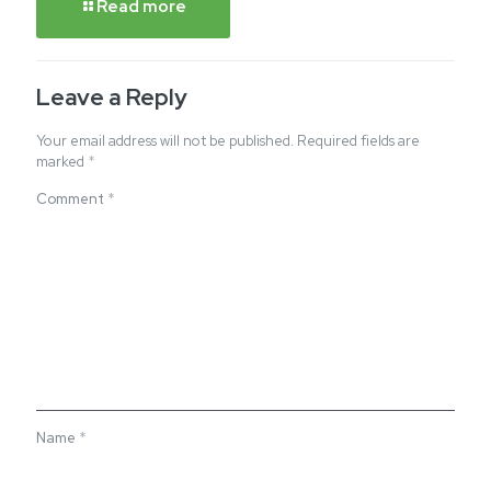
Read more
Leave a Reply
Your email address will not be published.
Required fields are
marked
*
Comment
*
Name
*