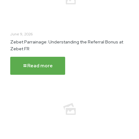
June 9, 2026
Zebet Parrainage: Understanding the Referral Bonus at
Zebet FR
Read more