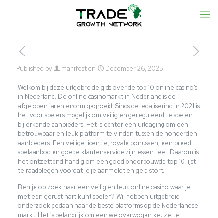
Published by
manifest
on
December 26, 2025
Welkom bij deze uitgebreide gids over de top 10 online casino’s
in Nederland. De online casinomarkt in Nederland is de
afgelopen jaren enorm gegroeid. Sinds de legalisering in 2021 is
het voor spelers mogelijk om veilig en gereguleerd te spelen
bij erkende aanbieders. Het is echter een uitdaging om een
betrouwbaar en leuk platform te vinden tussen de honderden
aanbieders. Een veilige licentie, royale bonussen, een breed
spelaanbod en goede klantenservice zijn essentieel. Daarom is
het ontzettend handig om een goed onderbouwde top 10 lijst
te raadplegen voordat je je aanmeldt en geld stort.
Ben je op zoek naar een veilig en leuk online casino waar je
met een gerust hart kunt spelen? Wij hebben uitgebreid
onderzoek gedaan naar de beste platforms op de Nederlandse
markt. Het is belangrijk om een weloverwogen keuze te