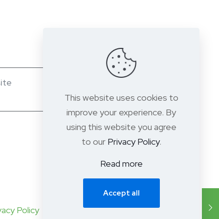
ite
This website uses cookies to
improve your experience. By
using this website you agree
to our
Privacy Policy
.
Read more
Accept all
vacy Policy