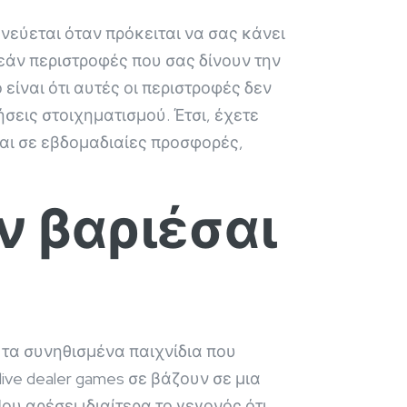
υνεύεται όταν πρόκειται να σας κάνει
εάν περιστροφές που σας δίνουν την
είναι ότι αυτές οι περιστροφές δεν
ήσεις στοιχηματισμού. Έτσι, έχετε
 και σε εβδομαδιαίες προσφορές,
ν βαριέσαι
α τα συνηθισμένα παιχνίδια που
ive dealer games σε βάζουν σε μια
υ αρέσει ιδιαίτερα το γεγονός ότι