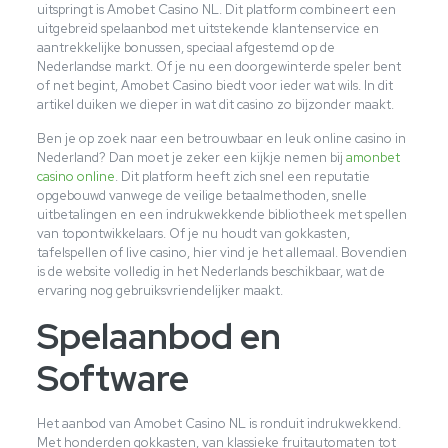
uitspringt is Amobet Casino NL. Dit platform combineert een
uitgebreid spelaanbod met uitstekende klantenservice en
aantrekkelijke bonussen, speciaal afgestemd op de
Nederlandse markt. Of je nu een doorgewinterde speler bent
of net begint, Amobet Casino biedt voor ieder wat wils. In dit
artikel duiken we dieper in wat dit casino zo bijzonder maakt.
Ben je op zoek naar een betrouwbaar en leuk online casino in
Nederland? Dan moet je zeker een kijkje nemen bij
amonbet
casino online
. Dit platform heeft zich snel een reputatie
opgebouwd vanwege de veilige betaalmethoden, snelle
uitbetalingen en een indrukwekkende bibliotheek met spellen
van topontwikkelaars. Of je nu houdt van gokkasten,
tafelspellen of live casino, hier vind je het allemaal. Bovendien
is de website volledig in het Nederlands beschikbaar, wat de
ervaring nog gebruiksvriendelijker maakt.
Spelaanbod en
Software
Het aanbod van Amobet Casino NL is ronduit indrukwekkend.
Met honderden gokkasten, van klassieke fruitautomaten tot