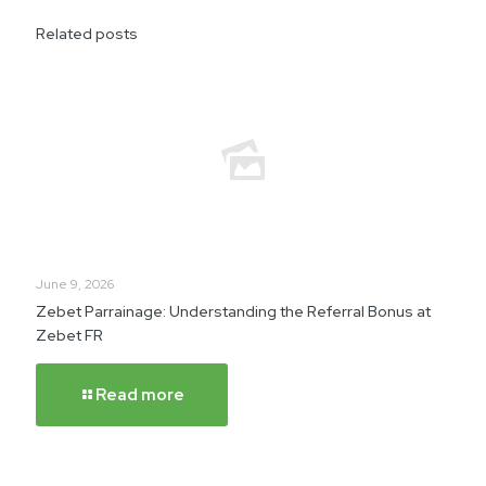
Related posts
June 9, 2026
Zebet Parrainage: Understanding the Referral Bonus at
Zebet FR
Read more