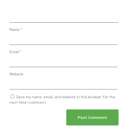
Name
*
Email
*
Website
Save my name, email, and website in this browser for the
next time I comment.