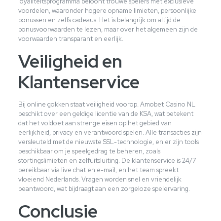
loyaliteitsprogramma beloont trouwe spelers met exclusieve
voordelen, waaronder hogere opname limieten, persoonlijke
bonussen en zelfs cadeaus. Het is belangrijk om altijd de
bonusvoorwaarden te lezen, maar over het algemeen zijn de
voorwaarden transparant en eerlijk.
Veiligheid en
Klantenservice
Bij online gokken staat veiligheid voorop. Amobet Casino NL
beschikt over een geldige licentie van de KSA, wat betekent
dat het voldoet aan strenge eisen op het gebied van
eerlijkheid, privacy en verantwoord spelen. Alle transacties zijn
versleuteld met de nieuwste SSL-technologie, en er zijn tools
beschikbaar om je speelgedrag te beheren, zoals
stortingslimieten en zelfuitsluiting. De klantenservice is 24/7
bereikbaar via live chat en e-mail, en het team spreekt
vloeiend Nederlands. Vragen worden snel en vriendelijk
beantwoord, wat bijdraagt aan een zorgeloze spelervaring.
Conclusie